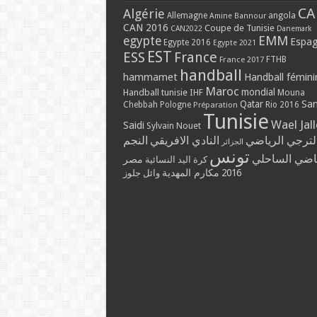
CA
Algérie
Allemagne
angola
Amine Bannour
CAN 2016
Coupe de Tunisie
CAN2022
Danemark
EMM
egypte
Espa
Egypte 2016
Egypte 2021
EST
ESS
France
France 2017
FTHB
handball
hammamet
Handball fémini
Maroc
mondial
Handball tunisie
IHF
Mouna
Qatar
Sa
Chebbah
Pologne
Rio 2016
Préparation
Tunisie
Wael Jal
Saidi
Sylvain Nouet
لترجي الرياضي
النادي الافريقي
النجم
الجزائر
تونس
ياضي الساحلي
مصر
كرة اليد النسائية
مكارم المهدية
2016
وائل جلوز