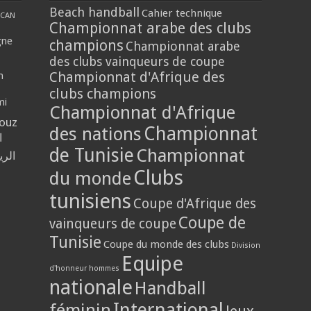
Beach handball
Cahier technique
CAN
Championnat arabe des clubs
gne
champions
Championnat arabe
des clubs vainqueurs de coupe
Championnat d'Afrique des
n
clubs champions
mi
Championnat d'Afrique
louz
Championnat
des nations
ا
de Tunisie
Championnat
الر
Clubs
du monde
tunisiens
Coupe d'Afrique des
Coupe de
vainqueurs de coupe
Tunisie
Coupe du monde des clubs
Division
Equipe
d'honneur hommes
nationale
Handball
International
féminin