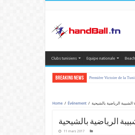
Clubs tunisiens
Equipe nationale
Beach
Breaking News
Première Victoire de la Tun
Home
/
Événement
/
11 mars 2017