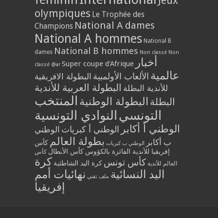
Jeux
olympiques
Le Trophée des
National A dames
Champions
National A hommes
National B
National B hommes
dames
Non classé
Non
أخبار
Super coupe d'Afrique
classé @ar
عالمية
الألعاب الأولمبية
البطولة الافريقية
البطولة العربية للأندية
للأندية البطلة
المنتخب
البطولة الوطنية
البطلة
التونسي
النوادي التونسية
الوطني أ أكابر
الوطني أ كبريات
الوطني
بطولة العالم
ب أكابر
كأس
الوطني ب كبريات
إفريقيا للأندية الفائزة بالكؤوس
كأس الأبطال
كأس
كرة
كأس تونس
كرة اليد الشاطئية
العالم للأندية
اليد النسائية
نهائيات أمم
ملف تقني
إفريقيا