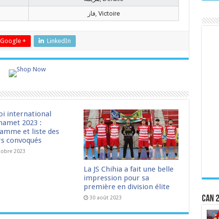
فاز, Victoire
Google +
LinkedIn
oi international
amet 2023 :
amme et liste des
rs convoqués
tobre 2023
La JS Chihia a fait une belle
impression pour sa
première en division élite
CAN 2
30 août 2023