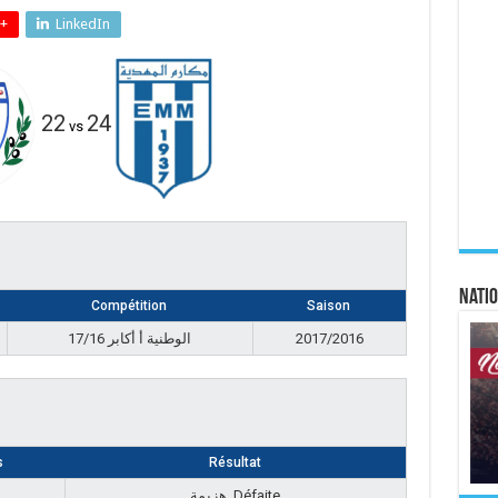
+
LinkedIn
22
24
vs
Natio
Compétition
Saison
17/16 الوطنية أ أكابر
2017/2016
s
Résultat
هزيمة, Défaite