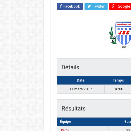
Facebook
Twitter
Google 
Détails
Date
Temps
11 mars 2017
16:00
Résultats
Équipe
But
JSCH
22