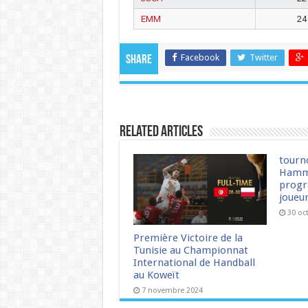
EMM
24
Facebook
Twitter
Share
Related Articles
tourn
Hamm
progr
joueu
30 oc
Première Victoire de la
Tunisie au Championnat
International de Handball
au Koweït
7 novembre 2024