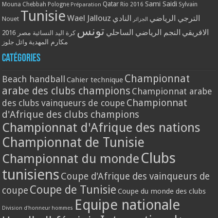
Qatar
Sami Saidi
Mouna Chebbah
Pologne
Rio 2016
Sylvain
Préparation
Tunisie
Wael Jallouz
الترجي الرياضي
النادي
Nouet
الجزائر
تونس
الافريقي
النجم الرياضي الساحلي
مصر 2016
كرة اليد النسائية
مكارم المهدية
وائل جلوز
Catégories
Championnat
Beach handball
Cahier technique
arabe des clubs champions
Championnat arabe
Championnat
des clubs vainqueurs de coupe
d'Afrique des clubs champions
Championnat d'Afrique des nations
Championnat de Tunisie
Clubs
Championnat du monde
tunisiens
Coupe d'Afrique des vainqueurs de
Coupe de Tunisie
coupe
Coupe du monde des clubs
Equipe nationale
Division d'honneur hommes