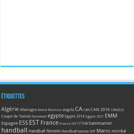
Étiquettes
CA
Algérie
CAN 2016
Allemagne
angola
CAN
Amine Bannour
CAN2022
EMM
egypte
Coupe de Tunisie
Egypte 2016
Danemark
Egypte 2021
EST
ESS
France
Espagne
hammamet
France 2017
FTHB
handball
Maroc
Handball féminin
mondial
Handball tunisie
IHF