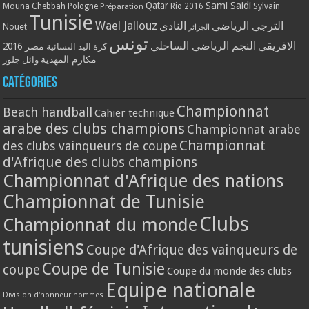
Qatar
Sami Saidi
Mouna Chebbah
Pologne
Rio 2016
Sylvain
Préparation
Tunisie
Wael Jallouz
الترجي الرياضي
النادي
Nouet
الجزائر
تونس
الافريقي
النجم الرياضي الساحلي
مصر 2016
كرة اليد النسائية
مكارم المهدية
وائل جلوز
Catégories
Championnat
Beach handball
Cahier technique
arabe des clubs champions
Championnat arabe
Championnat
des clubs vainqueurs de coupe
d'Afrique des clubs champions
Championnat d'Afrique des nations
Championnat de Tunisie
Clubs
Championnat du monde
tunisiens
Coupe d'Afrique des vainqueurs de
Coupe de Tunisie
coupe
Coupe du monde des clubs
Equipe nationale
Division d'honneur hommes