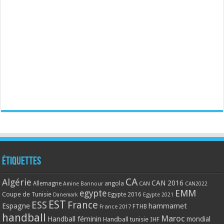
Étiquettes
CA
Algérie
CAN 2016
Allemagne
angola
CAN
Amine Bannour
CAN2022
EMM
egypte
Coupe de Tunisie
Egypte 2016
Danemark
Egypte 2021
EST
ESS
France
Espagne
hammamet
France 2017
FTHB
handball
Maroc
Handball féminin
mondial
Handball tunisie
IHF