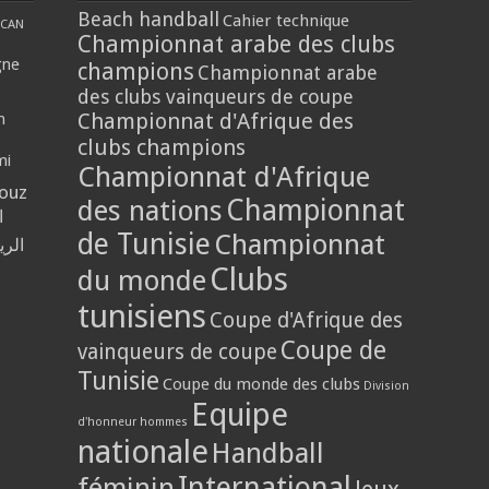
Beach handball
Cahier technique
CAN
Championnat arabe des clubs
gne
champions
Championnat arabe
des clubs vainqueurs de coupe
Championnat d'Afrique des
n
clubs champions
mi
Championnat d'Afrique
louz
Championnat
des nations
ي
de Tunisie
Championnat
حلي
Clubs
du monde
tunisiens
Coupe d'Afrique des
Coupe de
vainqueurs de coupe
Tunisie
Coupe du monde des clubs
Division
Equipe
d'honneur hommes
nationale
Handball
International
féminin