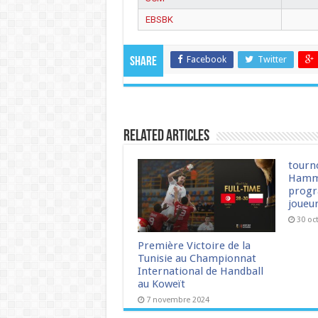
EBSBK
Facebook
Twitter
Share
Related Articles
tourn
Hamm
progr
joueu
30 oc
Première Victoire de la
Tunisie au Championnat
International de Handball
au Koweït
7 novembre 2024