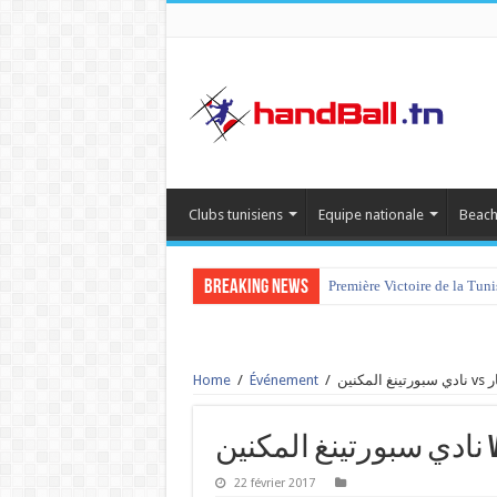
Clubs tunisiens
Equipe nationale
Beach
Breaking News
Première Victoire de la Tun
Home
/
Événement
/
ناد
22 février 2017