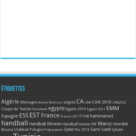
Étiquettes
CA
Algérie
CAN 2016
Allemagne
angola
CAN
Amine Bannour
CAN2022
EMM
egypte
Coupe de Tunisie
Egypte 2016
Danemark
Egypte 2021
EST
ESS
France
Espagne
hammamet
France 2017
FTHB
handball
Maroc
Handball féminin
mondial
Handball tunisie
IHF
Qatar
Sami Saidi
Mouna Chebbah
Pologne
Rio 2016
Sylvain
Préparation