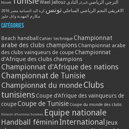
Tunisie
Wael Jallouz
الترجي الرياضي
النادي
Nouet
الجزائر
تونس
الافريقي
النجم الرياضي الساحلي
مصر 2016
كرة اليد النسائية
مكارم المهدية
وائل جلوز
Catégories
Championnat
Beach handball
Cahier technique
arabe des clubs champions
Championnat arabe
Championnat
des clubs vainqueurs de coupe
d'Afrique des clubs champions
Championnat d'Afrique des nations
Championnat de Tunisie
Clubs
Championnat du monde
tunisiens
Coupe d'Afrique des vainqueurs de
Coupe de Tunisie
coupe
Coupe du monde des clubs
Equipe nationale
Division d'honneur hommes
International
Handball féminin
Jeux