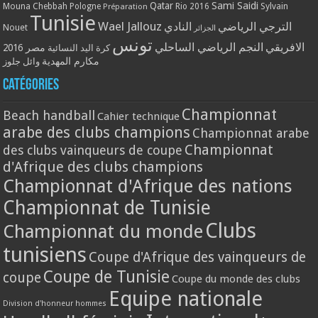
Qatar
Sami Saidi
Mouna Chebbah
Pologne
Rio 2016
Sylvain
Préparation
Tunisie
Wael Jallouz
الترجي الرياضي
النادي
Nouet
الجزائر
تونس
الافريقي
النجم الرياضي الساحلي
مصر 2016
كرة اليد النسائية
مكارم المهدية
وائل جلوز
Catégories
Championnat
Beach handball
Cahier technique
arabe des clubs champions
Championnat arabe
Championnat
des clubs vainqueurs de coupe
d'Afrique des clubs champions
Championnat d'Afrique des nations
Championnat de Tunisie
Clubs
Championnat du monde
tunisiens
Coupe d'Afrique des vainqueurs de
Coupe de Tunisie
coupe
Coupe du monde des clubs
Equipe nationale
Division d'honneur hommes