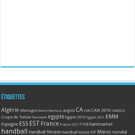
Étiquettes
CA
Algérie
CAN 2016
Allemagne
angola
CAN
Amine Bannour
CAN2022
EMM
egypte
Coupe de Tunisie
Egypte 2016
Danemark
Egypte 2021
EST
ESS
France
Espagne
hammamet
France 2017
FTHB
handball
Maroc
Handball féminin
mondial
Handball tunisie
IHF