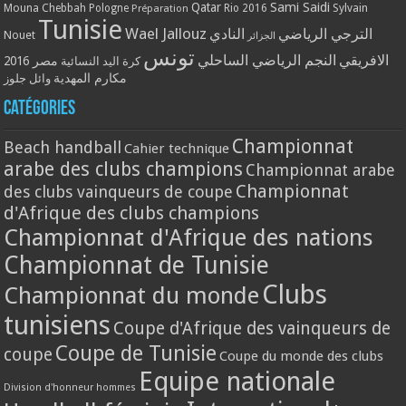
Qatar
Sami Saidi
Mouna Chebbah
Pologne
Rio 2016
Sylvain
Préparation
Tunisie
Wael Jallouz
الترجي الرياضي
النادي
Nouet
الجزائر
تونس
الافريقي
النجم الرياضي الساحلي
مصر 2016
كرة اليد النسائية
مكارم المهدية
وائل جلوز
Catégories
Championnat
Beach handball
Cahier technique
arabe des clubs champions
Championnat arabe
Championnat
des clubs vainqueurs de coupe
d'Afrique des clubs champions
Championnat d'Afrique des nations
Championnat de Tunisie
Clubs
Championnat du monde
tunisiens
Coupe d'Afrique des vainqueurs de
Coupe de Tunisie
coupe
Coupe du monde des clubs
Equipe nationale
Division d'honneur hommes