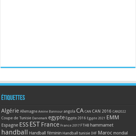
Étiquettes
CA
Algérie
CAN 2016
Allemagne
angola
CAN
Amine Bannour
CAN2022
EMM
egypte
Coupe de Tunisie
Egypte 2016
Danemark
Egypte 2021
EST
ESS
France
Espagne
hammamet
France 2017
FTHB
handball
Maroc
Handball féminin
mondial
Handball tunisie
IHF