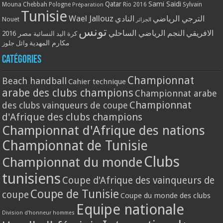
Qatar
Sami Saidi
Mouna Chebbah
Pologne
Rio 2016
Sylvain
Préparation
Tunisie
Wael Jallouz
الترجي الرياضي
النادي
Nouet
الجزائر
تونس
الافريقي
النجم الرياضي الساحلي
مصر 2016
كرة اليد النسائية
مكارم المهدية
وائل جلوز
Catégories
Championnat
Beach handball
Cahier technique
arabe des clubs champions
Championnat arabe
Championnat
des clubs vainqueurs de coupe
d'Afrique des clubs champions
Championnat d'Afrique des nations
Championnat de Tunisie
Clubs
Championnat du monde
tunisiens
Coupe d'Afrique des vainqueurs de
Coupe de Tunisie
coupe
Coupe du monde des clubs
Equipe nationale
Division d'honneur hommes