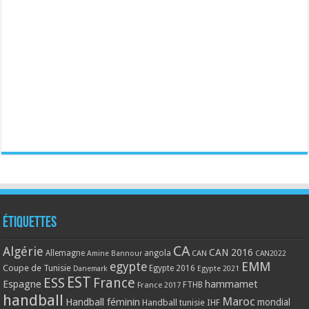
Étiquettes
CA
Algérie
CAN 2016
Allemagne
angola
CAN
Amine Bannour
CAN2022
EMM
egypte
Coupe de Tunisie
Egypte 2016
Danemark
Egypte 2021
EST
ESS
France
Espagne
hammamet
France 2017
FTHB
handball
Maroc
Handball féminin
mondial
Handball tunisie
IHF