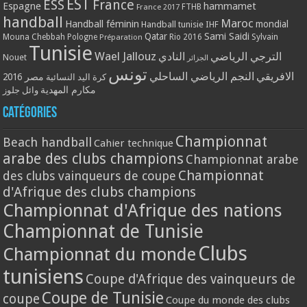
EST
ESS
France
Espagne
hammamet
France 2017
FTHB
handball
Maroc
Handball féminin
mondial
Handball tunisie
IHF
Qatar
Sami Saidi
Mouna Chebbah
Pologne
Rio 2016
Sylvain
Préparation
Tunisie
Wael Jallouz
الترجي الرياضي
النادي
Nouet
الجزائر
تونس
الافريقي
النجم الرياضي الساحلي
مصر 2016
كرة اليد النسائية
مكارم المهدية
وائل جلوز
Catégories
Championnat
Beach handball
Cahier technique
arabe des clubs champions
Championnat arabe
Championnat
des clubs vainqueurs de coupe
d'Afrique des clubs champions
Championnat d'Afrique des nations
Championnat de Tunisie
Clubs
Championnat du monde
tunisiens
Coupe d'Afrique des vainqueurs de
Coupe de Tunisie
coupe
Coupe du monde des clubs