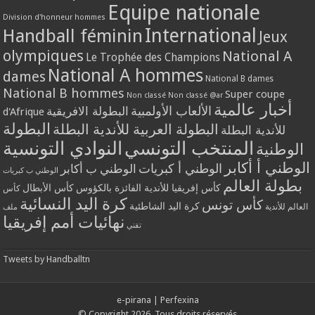
Equipe nationale
Division d'honneur hommes
International
Handball féminin
Jeux
olympiques
National A
Le Trophée des Champions
National A hommes
dames
National B dames
National B hommes
Super coupe
Non classé
Non classé @ar
أخبار عالمية
الألعاب الأولمبية
البطولة الافريقية
d'Afrique
البطولة
البطولة العربية للأندية البطلة
للأندية البطلة
المنتخب التونسي
النوادي التونسية
الوطنية
الوطني أ أكابر
الوطني أ كبريات
الوطني ب أكابر
الوطني ب كبريات
بطولة العالم
كأس إفريقيا للأندية الفائزة بالكؤوس
كأس الأبطال
كأس
كرة اليد النسائية
كأس تونس
كرة اليد الشاطئية
العالم للأندية
ملف
نهائيات أمم إفريقيا
تقني
Tweets by Handballtn
e-pirana
|
Perfexina
© Copyright 2026, Tous droits réservés