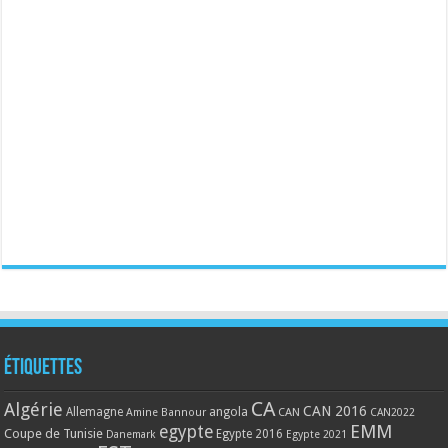
Étiquettes
CA
Algérie
CAN 2016
Allemagne
angola
CAN
Amine Bannour
CAN2022
EMM
egypte
Coupe de Tunisie
Egypte 2016
Danemark
Egypte 2021