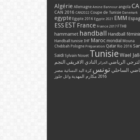
CA
Algérie
Allemagne
angola
Amine Bannour
CAN 2016
Coupe de Tunisie
CAN2022
Danemark
EMM
egypte
Espa
Egypte 2016
Egypte 2021
EST
ESS
France
France 2017
FTHB
handball
hammamet
Handball fémini
Maroc
mondial
Handball tunisie
IHF
Mouna
Qatar
Sa
Chebbah
Pologne
Rio 2016
Préparation
Tunisie
Wael Jal
Saidi
Sylvain Nouet
لترجي الرياضي
النادي الافريقي
النجم
الجزائر
تونس
ياضي الساحلي
مصر
كرة اليد النسائية
مكارم المهدية
2016
وائل جلوز