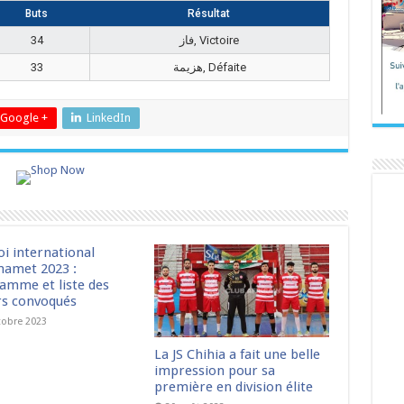
Buts
Résultat
34
فاز, Victoire
33
هزيمة, Défaite
Google +
LinkedIn
oi international
amet 2023 :
amme et liste des
rs convoqués
tobre 2023
La JS Chihia a fait une belle
impression pour sa
première en division élite