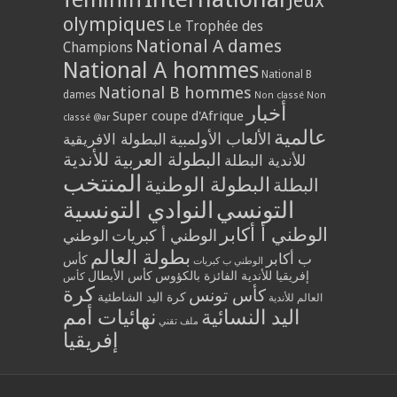
Jeux
olympiques
Le Trophée des
National A dames
Champions
National A hommes
National B
National B hommes
dames
Non classé
Non
أخبار
Super coupe d'Afrique
classé @ar
عالمية
الألعاب الأولمبية
البطولة الافريقية
البطولة العربية للأندية
للأندية البطلة
المنتخب
البطولة الوطنية
البطلة
التونسي
النوادي التونسية
الوطني أ أكابر
الوطني أ كبريات
الوطني
بطولة العالم
ب أكابر
كأس
الوطني ب كبريات
إفريقيا للأندية الفائزة بالكؤوس
كأس الأبطال
كأس
كرة
كأس تونس
كرة اليد الشاطئية
العالم للأندية
اليد النسائية
نهائيات أمم
ملف تقني
إفريقيا