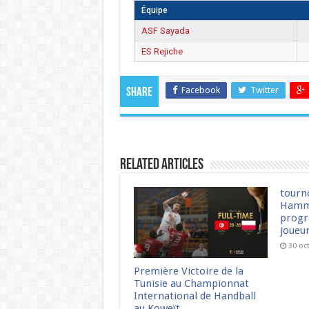
Équipe
ASF Sayada
ES Rejiche
Facebook
Twitter
Share
Related Articles
tourn
Hamm
progr
joueu
30 oc
Première Victoire de la
Tunisie au Championnat
International de Handball
au Koweït