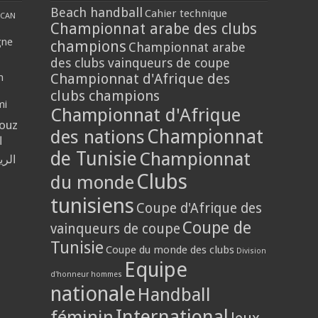
Beach handball
Cahier technique
CAN
Championnat arabe des clubs
gne
champions
Championnat arabe
des clubs vainqueurs de coupe
Championnat d'Afrique des
n
clubs champions
mi
Championnat d'Afrique
louz
Championnat
des nations
ا
de Tunisie
Championnat
الر
Clubs
du monde
tunisiens
Coupe d'Afrique des
Coupe de
vainqueurs de coupe
Tunisie
Coupe du monde des clubs
Division
Equipe
d'honneur hommes
nationale
Handball
International
féminin