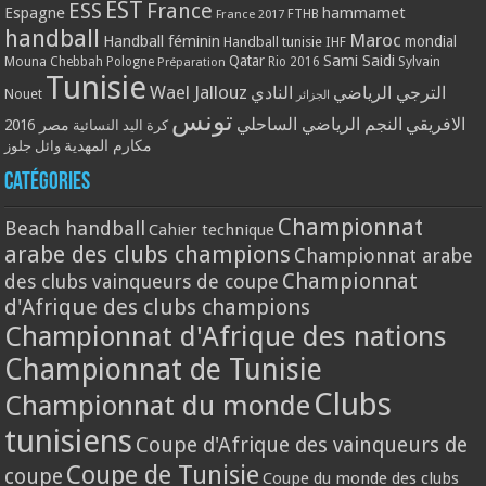
EST
ESS
France
Espagne
hammamet
France 2017
FTHB
handball
Maroc
Handball féminin
mondial
Handball tunisie
IHF
Qatar
Sami Saidi
Mouna Chebbah
Pologne
Rio 2016
Sylvain
Préparation
Tunisie
Wael Jallouz
الترجي الرياضي
النادي
Nouet
الجزائر
تونس
الافريقي
النجم الرياضي الساحلي
مصر 2016
كرة اليد النسائية
مكارم المهدية
وائل جلوز
Catégories
Championnat
Beach handball
Cahier technique
arabe des clubs champions
Championnat arabe
Championnat
des clubs vainqueurs de coupe
d'Afrique des clubs champions
Championnat d'Afrique des nations
Championnat de Tunisie
Clubs
Championnat du monde
tunisiens
Coupe d'Afrique des vainqueurs de
Coupe de Tunisie
coupe
Coupe du monde des clubs