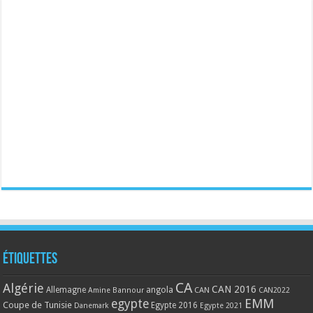
Étiquettes
CA
Algérie
CAN 2016
Allemagne
angola
CAN
Amine Bannour
CAN2022
EMM
egypte
Coupe de Tunisie
Egypte 2016
Danemark
Egypte 2021