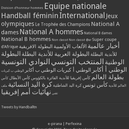
Equipe nationale
Division d'honneur hommes
International
Handball féminin
Jeux
olympiques
National A
Le Trophée des Champions
National A hommes
dames
National B dames
National B hommes
Super coupe
Non classé
Non classé @ar
أخبار عالمية
الألعاب الأولمبية
البطولة الافريقية
d'Afrique
البطولة
البطولة العربية للأندية البطلة
للأندية البطلة
المنتخب التونسي
النوادي التونسية
الوطنية
الوطني أ أكابر
الوطني أ كبريات
الوطني ب أكابر
الوطني ب كبريات
بطولة العالم
كأس إفريقيا للأندية الفائزة بالكؤوس
كأس الأبطال
كأس
كرة اليد النسائية
كأس تونس
كرة اليد الشاطئية
العالم للأندية
ملف
نهائيات أمم إفريقيا
تقني
Tweets by Handballtn
e-pirana
|
Perfexina