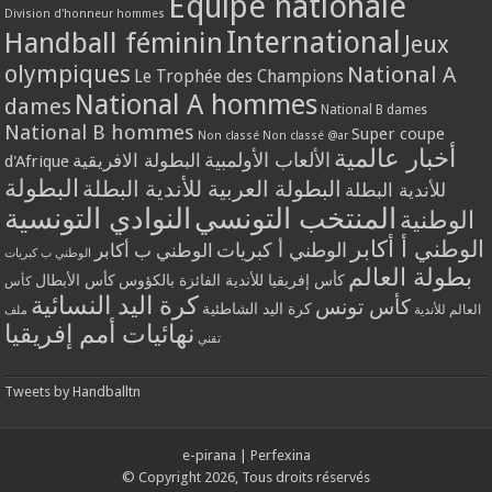
Equipe nationale
Division d'honneur hommes
International
Handball féminin
Jeux
olympiques
National A
Le Trophée des Champions
National A hommes
dames
National B dames
National B hommes
Super coupe
Non classé
Non classé @ar
أخبار عالمية
الألعاب الأولمبية
البطولة الافريقية
d'Afrique
البطولة
البطولة العربية للأندية البطلة
للأندية البطلة
المنتخب التونسي
النوادي التونسية
الوطنية
الوطني أ أكابر
الوطني أ كبريات
الوطني ب أكابر
الوطني ب كبريات
بطولة العالم
كأس إفريقيا للأندية الفائزة بالكؤوس
كأس الأبطال
كأس
كرة اليد النسائية
كأس تونس
كرة اليد الشاطئية
العالم للأندية
ملف
نهائيات أمم إفريقيا
تقني
Tweets by Handballtn
e-pirana
|
Perfexina
© Copyright 2026, Tous droits réservés