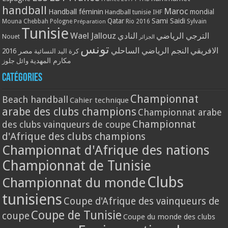
handball
Maroc
Handball féminin
mondial
Handball tunisie
IHF
Qatar
Sami Saidi
Mouna Chebbah
Pologne
Rio 2016
Sylvain
Préparation
Tunisie
Wael Jallouz
الترجي الرياضي
النادي
Nouet
الجزائر
تونس
الافريقي
النجم الرياضي الساحلي
مصر 2016
كرة اليد النسائية
مكارم المهدية
وائل جلوز
Catégories
Championnat
Beach handball
Cahier technique
arabe des clubs champions
Championnat arabe
Championnat
des clubs vainqueurs de coupe
d'Afrique des clubs champions
Championnat d'Afrique des nations
Championnat de Tunisie
Clubs
Championnat du monde
tunisiens
Coupe d'Afrique des vainqueurs de
Coupe de Tunisie
coupe
Coupe du monde des clubs