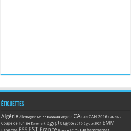
Étiquettes
CA
Algérie
CAN 2016
Allemagne
angola
CAN
Amine Bannour
CAN2022
EMM
egypte
Coupe de Tunisie
Egypte 2016
Danemark
Egypte 2021
EST
ESS
France
Espagne
hammamet
France 2017
FTHB