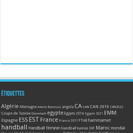
Étiquettes
CA
Algérie
CAN 2016
Allemagne
angola
CAN
Amine Bannour
CAN2022
EMM
egypte
Coupe de Tunisie
Egypte 2016
Danemark
Egypte 2021
EST
ESS
France
Espagne
hammamet
France 2017
FTHB
handball
Maroc
Handball féminin
mondial
Handball tunisie
IHF