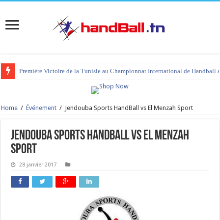
Première Victoire de la Tunisie au Championnat International de Handball 
Home
/
Événement
/
Jendouba Sports HandBall vs El Menzah Sport
Jendouba Sports HandBall vs El Menzah
Sport
28 janvier 2017