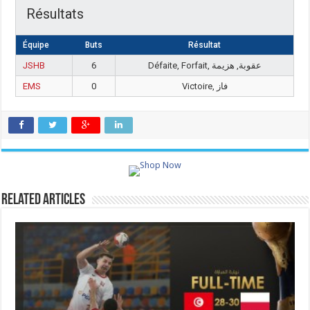
Résultats
Équipe
Buts
Résultat
JSHB
6
Défaite, Forfait, عقوبة, هزيمة
EMS
0
Victoire, فاز
Related Articles