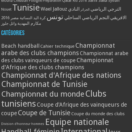
Qatar
Sami Saidi
Mouna Chebbah
Pologne
Rio 2016
Sylvain
Préparation
Tunisie
Wael Jallouz
الترجي الرياضي
النادي
Nouet
الجزائر
تونس
الافريقي
النجم الرياضي الساحلي
مصر 2016
كرة اليد النسائية
مكارم المهدية
وائل جلوز
Catégories
Championnat
Beach handball
Cahier technique
arabe des clubs champions
Championnat arabe
Championnat
des clubs vainqueurs de coupe
d'Afrique des clubs champions
Championnat d'Afrique des nations
Championnat de Tunisie
Clubs
Championnat du monde
tunisiens
Coupe d'Afrique des vainqueurs de
Coupe de Tunisie
coupe
Coupe du monde des clubs
Equipe nationale
Division d'honneur hommes
International
Handball féminin