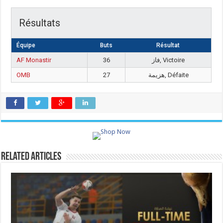
Résultats
Équipe
Buts
Résultat
AF Monastir
36
فاز, Victoire
OMB
27
هزيمة, Défaite
Related Articles