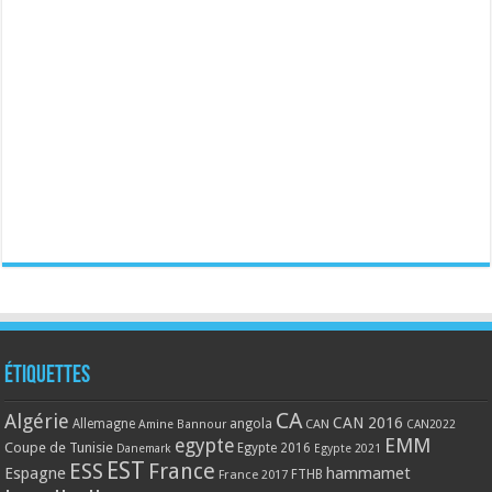
Étiquettes
CA
Algérie
CAN 2016
Allemagne
angola
CAN
Amine Bannour
CAN2022
EMM
egypte
Coupe de Tunisie
Egypte 2016
Danemark
Egypte 2021
EST
ESS
France
Espagne
hammamet
France 2017
FTHB