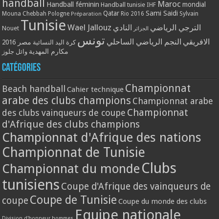
handball
Maroc
Handball féminin
mondial
Handball tunisie
IHF
Qatar
Sami Saidi
Mouna Chebbah
Pologne
Rio 2016
Sylvain
Préparation
Tunisie
Wael Jallouz
الترجي الرياضي
النادي
Nouet
الجزائر
تونس
الافريقي
النجم الرياضي الساحلي
مصر 2016
كرة اليد النسائية
مكارم المهدية
وائل جلوز
Catégories
Championnat
Beach handball
Cahier technique
arabe des clubs champions
Championnat arabe
Championnat
des clubs vainqueurs de coupe
d'Afrique des clubs champions
Championnat d'Afrique des nations
Championnat de Tunisie
Clubs
Championnat du monde
tunisiens
Coupe d'Afrique des vainqueurs de
Coupe de Tunisie
coupe
Coupe du monde des clubs
Equipe nationale
Division d'honneur hommes