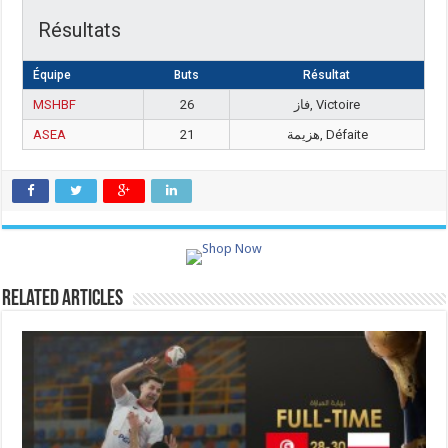
Résultats
Équipe
Buts
Résultat
MSHBF
26
فاز, Victoire
ASEA
21
هزيمة, Défaite
Related Articles