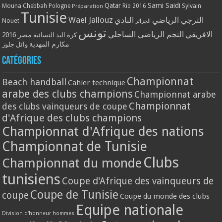
Qatar
Sami Saidi
Mouna Chebbah
Pologne
Rio 2016
Sylvain
Préparation
Tunisie
Wael Jallouz
الترجي الرياضي
النادي
Nouet
الجزائر
تونس
الافريقي
النجم الرياضي الساحلي
مصر 2016
كرة اليد النسائية
مكارم المهدية
وائل جلوز
Catégories
Championnat
Beach handball
Cahier technique
arabe des clubs champions
Championnat arabe
Championnat
des clubs vainqueurs de coupe
d'Afrique des clubs champions
Championnat d'Afrique des nations
Championnat de Tunisie
Clubs
Championnat du monde
tunisiens
Coupe d'Afrique des vainqueurs de
Coupe de Tunisie
coupe
Coupe du monde des clubs
Equipe nationale
Division d'honneur hommes