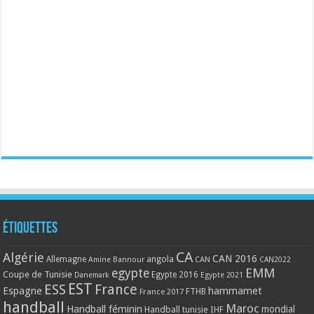
Étiquettes
CA
Algérie
CAN 2016
Allemagne
angola
CAN
Amine Bannour
CAN2022
EMM
egypte
Coupe de Tunisie
Egypte 2016
Danemark
Egypte 2021
EST
ESS
France
Espagne
hammamet
France 2017
FTHB
handball
Maroc
Handball féminin
mondial
Handball tunisie
IHF