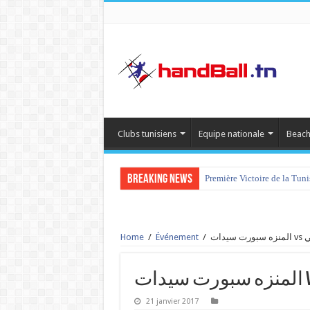
Clubs tunisiens
Equipe nationale
Beach
Breaking News
Première Victoire de la Tun
Home
/
Événement
/
ات
21 janvier 2017