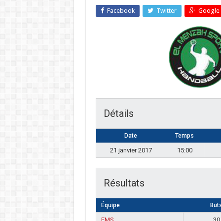
Facebook
Twitter
Google 
Détails
Date
Temps
21 janvier 2017
15:00
Résultats
Équipe
But
EMS
30