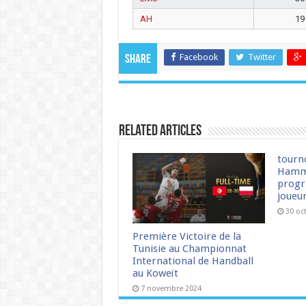
AH
19
Facebook
Twitter
Share
Related Articles
tourn
Hamm
progr
joueu
30 oc
Première Victoire de la
Tunisie au Championnat
International de Handball
au Koweït
7 novembre 2024