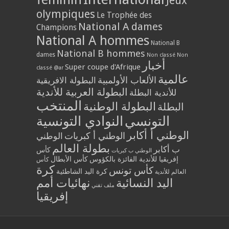
Jeux
olympiques
Le Trophée des
National A dames
Champions
National A hommes
National B
National B hommes
dames
Non classé
Non
أخبار
Super coupe d'Afrique
classé @ar
عالمية
الألعاب الأولمبية
البطولة الافريقية
البطولة العربية للأندية
للأندية البطلة
المنتخب
البطولة الوطنية
البطلة
التونسي
النوادي التونسية
الوطني أ أكابر
الوطني أ كبريات
الوطني
بطولة العالم
ب أكابر
كأس
الوطني ب كبريات
إفريقيا للأندية الفائزة بالكؤوس
كأس الأبطال
كأس
كرة
كأس تونس
كرة اليد الشاطئية
العالم للأندية
اليد النسائية
نهائيات أمم
ملف تقني
إفريقيا