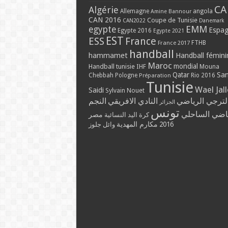
CA
Algérie
Allemagne
angola
Amine Bannour
CAN 2016
Coupe de Tunisie
CAN2022
Danemark
EMM
egypte
Espa
Egypte 2016
Egypte 2021
EST
ESS
France
France 2017
FTHB
handball
hammamet
Handball fémini
Maroc
mondial
Handball tunisie
IHF
Mouna
Qatar
Sa
Chebbah
Pologne
Rio 2016
Préparation
Tunisie
Wael Jal
Saidi
Sylvain Nouet
لترجي الرياضي
النادي الافريقي
النجم
الجزائر
تونس
ياضي الساحلي
مصر
كرة اليد النسائية
مكارم المهدية
2016
وائل جلوز