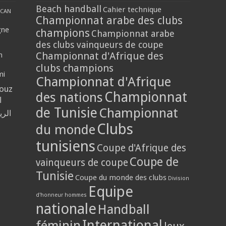
Beach handball
Cahier technique
CAN
Championnat arabe des clubs
gne
champions
Championnat arabe
des clubs vainqueurs de coupe
Championnat d'Afrique des
n
clubs champions
mi
Championnat d'Afrique
louz
Championnat
des nations
ا
de Tunisie
Championnat
الر
Clubs
du monde
tunisiens
Coupe d'Afrique des
Coupe de
vainqueurs de coupe
Tunisie
Coupe du monde des clubs
Division
Equipe
d'honneur hommes
nationale
Handball
International
féminin