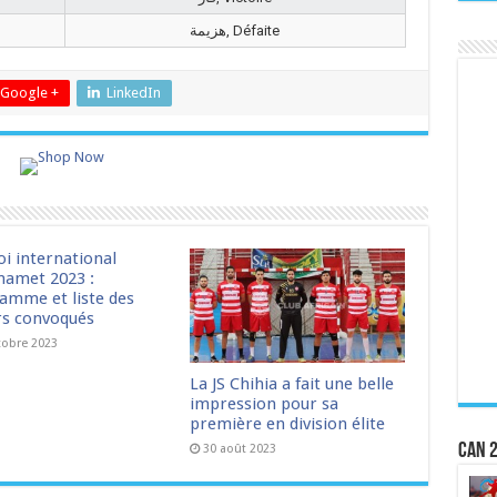
هزيمة, Défaite
Google +
LinkedIn
oi international
amet 2023 :
amme et liste des
rs convoqués
tobre 2023
La JS Chihia a fait une belle
impression pour sa
première en division élite
CAN 2
30 août 2023