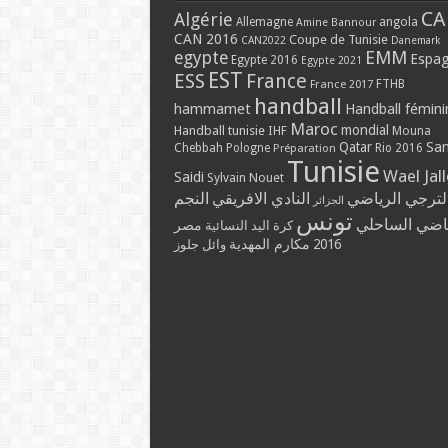
CA
Algérie
Allemagne
angola
Amine Bannour
CAN 2016
Coupe de Tunisie
CAN2022
Danemark
EMM
egypte
Espa
Egypte 2016
Egypte 2021
EST
ESS
France
France 2017
FTHB
handball
hammamet
Handball fémini
Maroc
mondial
Handball tunisie
IHF
Mouna
Qatar
Sa
Chebbah
Pologne
Rio 2016
Préparation
Tunisie
Wael Jal
Saidi
Sylvain Nouet
لترجي الرياضي
النادي الافريقي
النجم
الجزائر
تونس
ياضي الساحلي
مصر
كرة اليد النسائية
مكارم المهدية
2016
وائل جلوز