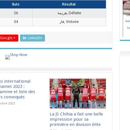
Buts
Résultat
26
هزيمة, Défaite
34
فاز, Victoire
Google +
LinkedIn
oi international
amet 2023 :
amme et liste des
rs convoqués
tobre 2023
La JS Chihia a fait une belle
impression pour sa
première en division élite