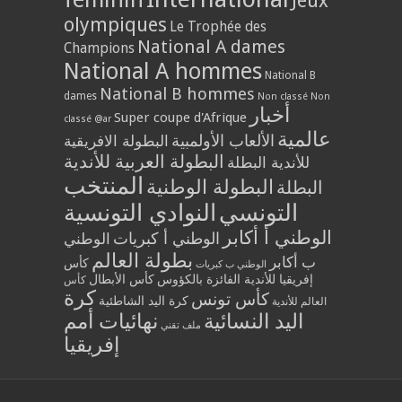
Jeux
olympiques
Le Trophée des
National A dames
Champions
National A hommes
National B
National B hommes
dames
Non classé
Non
أخبار
Super coupe d'Afrique
classé @ar
عالمية
الألعاب الأولمبية
البطولة الافريقية
البطولة العربية للأندية
للأندية البطلة
المنتخب
البطولة الوطنية
البطلة
التونسي
النوادي التونسية
الوطني أ أكابر
الوطني أ كبريات
الوطني
بطولة العالم
ب أكابر
كأس
الوطني ب كبريات
إفريقيا للأندية الفائزة بالكؤوس
كأس الأبطال
كأس
كرة
كأس تونس
كرة اليد الشاطئية
العالم للأندية
اليد النسائية
نهائيات أمم
ملف تقني
إفريقيا