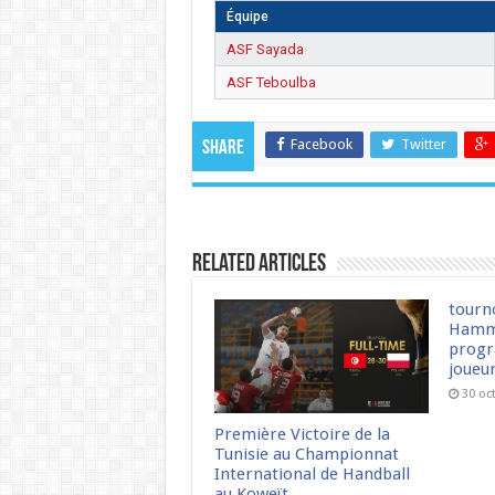
Équipe
ASF Sayada
ASF Teboulba
Facebook
Twitter
Share
Related Articles
tourn
Hamm
progr
joueu
30 oc
Première Victoire de la
Tunisie au Championnat
International de Handball
au Koweït