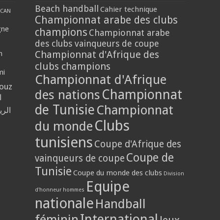
Beach handball
Cahier technique
CAN
Championnat arabe des clubs
gne
champions
Championnat arabe
des clubs vainqueurs de coupe
Championnat d'Afrique des
n
clubs champions
mi
Championnat d'Afrique
louz
Championnat
des nations
ا
de Tunisie
Championnat
الر
Clubs
du monde
tunisiens
Coupe d'Afrique des
Coupe de
vainqueurs de coupe
Tunisie
Coupe du monde des clubs
Division
Equipe
d'honneur hommes
nationale
Handball
International
féminin