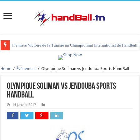
Première Victoire de la Tunisie au Championnat International de Handball 
Home
/
Événement
/
Olympique Soliman vs Jendouba Sports HandBall
Olympique Soliman vs Jendouba Sports
HandBall
14 janvier 2017