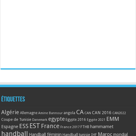
Étiquettes
CA
Algérie
CAN 2016
Allemagne
angola
CAN
Amine Bannour
CAN2022
EMM
egypte
Coupe de Tunisie
Egypte 2016
Danemark
Egypte 2021
EST
ESS
France
Espagne
hammamet
France 2017
FTHB
handball
Maroc
Handball féminin
mondial
Handball tunisie
IHF