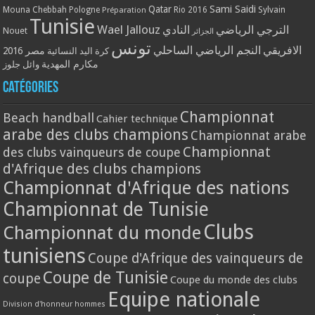
Qatar
Sami Saidi
Mouna Chebbah
Pologne
Rio 2016
Sylvain
Préparation
Tunisie
Wael Jallouz
الترجي الرياضي
النادي
Nouet
الجزائر
تونس
الافريقي
النجم الرياضي الساحلي
مصر 2016
كرة اليد النسائية
مكارم المهدية
وائل جلوز
Catégories
Championnat
Beach handball
Cahier technique
arabe des clubs champions
Championnat arabe
Championnat
des clubs vainqueurs de coupe
d'Afrique des clubs champions
Championnat d'Afrique des nations
Championnat de Tunisie
Clubs
Championnat du monde
tunisiens
Coupe d'Afrique des vainqueurs de
Coupe de Tunisie
coupe
Coupe du monde des clubs
Equipe nationale
Division d'honneur hommes