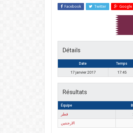
Facebook
Twitter
Google 
Détails
Date
Temps
17 janvier 2017
17:45
Résultats
Équipe
B
قطر
الارجنتين