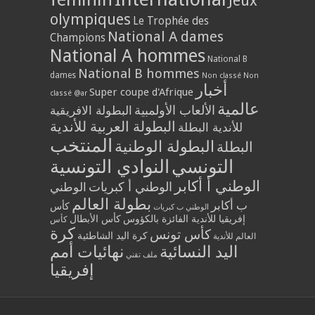
Jeux
olympiques
Le Trophée des
National A dames
Champions
National A hommes
National B
National B hommes
dames
Non classé
Non
أخبار
Super coupe d'Afrique
classé @ar
عالمية
الألعاب الأولمبية
البطولة الافريقية
البطولة العربية للأندية
للأندية البطلة
المنتخب
البطولة الوطنية
البطلة
التونسي
النوادي التونسية
الوطني أ أكابر
الوطني أ كبريات
الوطني
بطولة العالم
ب أكابر
كأس
الوطني ب كبريات
إفريقيا للأندية الفائزة بالكؤوس
كأس الأبطال
كأس
كرة
كأس تونس
كرة اليد الشاطئية
العالم للأندية
اليد النسائية
نهائيات أمم
ملف تقني
إفريقيا