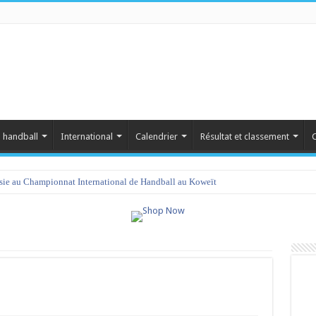
 handball
International
Calendrier
Résultat et classement
C
isie au Championnat International de Handball au Koweït