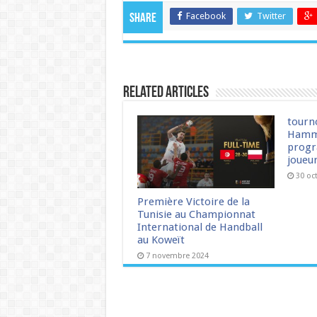
Facebook
Twitter
Share
Related Articles
tourn
Hamm
progr
joueu
30 oc
Première Victoire de la
Tunisie au Championnat
International de Handball
au Koweït
7 novembre 2024