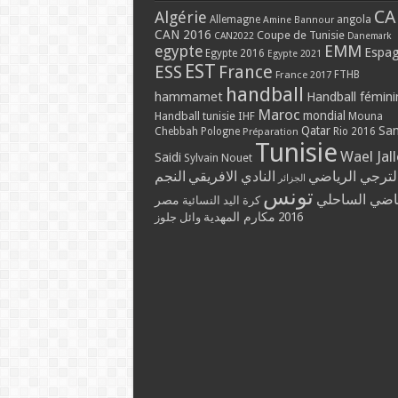
CA
Algérie
Allemagne
angola
Amine Bannour
CAN 2016
Coupe de Tunisie
CAN2022
Danemark
EMM
egypte
Espa
Egypte 2016
Egypte 2021
EST
ESS
France
France 2017
FTHB
handball
hammamet
Handball fémini
Maroc
mondial
Handball tunisie
IHF
Mouna
Qatar
Sa
Chebbah
Pologne
Rio 2016
Préparation
Tunisie
Wael Jal
Saidi
Sylvain Nouet
لترجي الرياضي
النادي الافريقي
النجم
الجزائر
تونس
ياضي الساحلي
مصر
كرة اليد النسائية
مكارم المهدية
2016
وائل جلوز