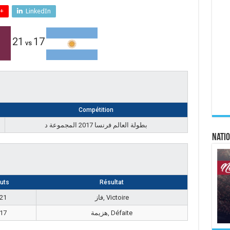
+
LinkedIn
21
17
vs
Compétition
بطولة العالم فرنسا 2017 المجموعة د
Natio
uts
Résultat
21
فاز, Victoire
17
هزيمة, Défaite