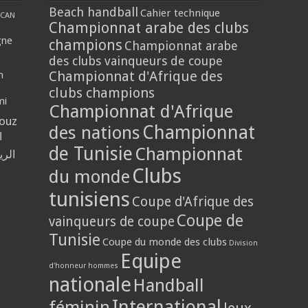
Beach handball
Cahier technique
CAN
Championnat arabe des clubs
gne
champions
Championnat arabe
des clubs vainqueurs de coupe
Championnat d'Afrique des
n
clubs champions
mi
Championnat d'Afrique
louz
Championnat
des nations
ا
de Tunisie
Championnat
الر
Clubs
du monde
tunisiens
Coupe d'Afrique des
Coupe de
vainqueurs de coupe
Tunisie
Coupe du monde des clubs
Division
Equipe
d'honneur hommes
nationale
Handball
International
féminin