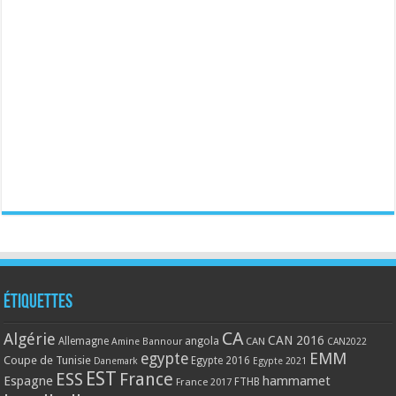
Étiquettes
CA
Algérie
CAN 2016
Allemagne
angola
CAN
Amine Bannour
CAN2022
EMM
egypte
Coupe de Tunisie
Egypte 2016
Danemark
Egypte 2021
EST
ESS
France
Espagne
hammamet
France 2017
FTHB