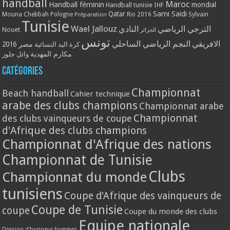
handball
Maroc
Handball féminin
mondial
Handball tunisie
IHF
Qatar
Sami Saidi
Mouna Chebbah
Pologne
Rio 2016
Sylvain
Préparation
Tunisie
Wael Jallouz
الترجي الرياضي
النادي
Nouet
الجزائر
تونس
الافريقي
النجم الرياضي الساحلي
مصر 2016
كرة اليد النسائية
مكارم المهدية
وائل جلوز
Catégories
Championnat
Beach handball
Cahier technique
arabe des clubs champions
Championnat arabe
Championnat
des clubs vainqueurs de coupe
d'Afrique des clubs champions
Championnat d'Afrique des nations
Championnat de Tunisie
Clubs
Championnat du monde
tunisiens
Coupe d'Afrique des vainqueurs de
Coupe de Tunisie
coupe
Coupe du monde des clubs
Equipe nationale
Division d'honneur hommes