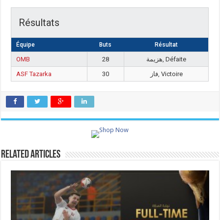
Résultats
Équipe
Buts
Résultat
OMB
28
هزيمة, Défaite
ASF Tazarka
30
فاز, Victoire
Related Articles