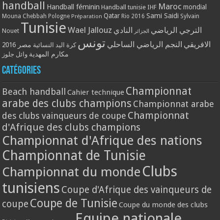
handball
Maroc
Handball féminin
mondial
Handball tunisie
IHF
Qatar
Sami Saidi
Mouna Chebbah
Pologne
Rio 2016
Sylvain
Préparation
Tunisie
Wael Jallouz
الترجي الرياضي
النادي
Nouet
الجزائر
تونس
الافريقي
النجم الرياضي الساحلي
مصر 2016
كرة اليد النسائية
مكارم المهدية
وائل جلوز
Catégories
Championnat
Beach handball
Cahier technique
arabe des clubs champions
Championnat arabe
Championnat
des clubs vainqueurs de coupe
d'Afrique des clubs champions
Championnat d'Afrique des nations
Championnat de Tunisie
Clubs
Championnat du monde
tunisiens
Coupe d'Afrique des vainqueurs de
Coupe de Tunisie
coupe
Coupe du monde des clubs
Equipe nationale