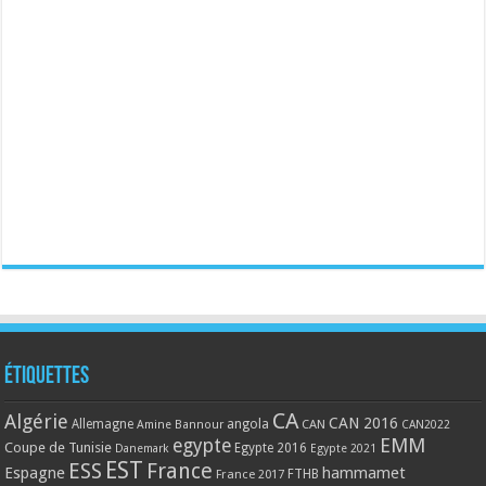
Étiquettes
CA
Algérie
CAN 2016
Allemagne
angola
CAN
Amine Bannour
CAN2022
EMM
egypte
Coupe de Tunisie
Egypte 2016
Danemark
Egypte 2021
EST
ESS
France
Espagne
hammamet
France 2017
FTHB