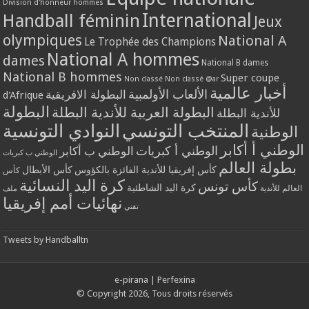
Division d'honneur hommes
International
Handball féminin
Jeux
olympiques
National A
Le Trophée des Champions
National A hommes
dames
National B dames
National B hommes
Super coupe
Non classé
Non classé @ar
أخبار عالمية
الألعاب الأولمبية
البطولة الافريقية
d'Afrique
البطولة
البطولة العربية للأندية البطلة
للأندية البطلة
المنتخب التونسي
النوادي التونسية
الوطنية
الوطني أ أكابر
الوطني أ كبريات
الوطني ب أكابر
الوطني ب كبريات
بطولة العالم
كأس إفريقيا للأندية الفائزة بالكؤوس
كأس الأبطال
كأس
كرة اليد النسائية
كأس تونس
كرة اليد الشاطئية
العالم للأندية
ملف
نهائيات أمم إفريقيا
تقني
Tweets by Handballtn
e-pirana
|
Perfexina
© Copyright 2026, Tous droits réservés