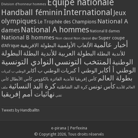
Equipe nationale
Division d'honneur hommes
International
Handball féminin
Jeux
olympiques
National A
Le Trophée des Champions
National A hommes
dames
National B dames
National B hommes
Super coupe
Non classé
Non classé @ar
أخبار عالمية
الألعاب الأولمبية
البطولة الافريقية
d'Afrique
البطولة
البطولة العربية للأندية البطلة
للأندية البطلة
المنتخب التونسي
النوادي التونسية
الوطنية
الوطني أ أكابر
الوطني أ كبريات
الوطني ب أكابر
الوطني ب كبريات
بطولة العالم
كأس إفريقيا للأندية الفائزة بالكؤوس
كأس الأبطال
كأس
كرة اليد النسائية
كأس تونس
كرة اليد الشاطئية
العالم للأندية
ملف
نهائيات أمم إفريقيا
تقني
Tweets by Handballtn
e-pirana
|
Perfexina
© Copyright 2026, Tous droits réservés