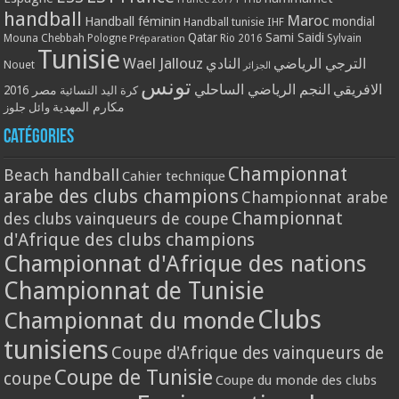
handball
Maroc
Handball féminin
mondial
Handball tunisie
IHF
Qatar
Sami Saidi
Mouna Chebbah
Pologne
Rio 2016
Sylvain
Préparation
Tunisie
Wael Jallouz
الترجي الرياضي
النادي
Nouet
الجزائر
تونس
الافريقي
النجم الرياضي الساحلي
مصر 2016
كرة اليد النسائية
مكارم المهدية
وائل جلوز
Catégories
Championnat
Beach handball
Cahier technique
arabe des clubs champions
Championnat arabe
Championnat
des clubs vainqueurs de coupe
d'Afrique des clubs champions
Championnat d'Afrique des nations
Championnat de Tunisie
Clubs
Championnat du monde
tunisiens
Coupe d'Afrique des vainqueurs de
Coupe de Tunisie
coupe
Coupe du monde des clubs