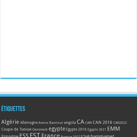
Étiquettes
CA
Algérie
CAN 2016
Allemagne
angola
CAN
Amine Bannour
CAN2022
EMM
egypte
Coupe de Tunisie
Egypte 2016
Danemark
Egypte 2021
EST
ESS
France
Espagne
hammamet
France 2017
FTHB