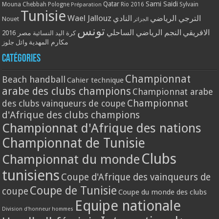
Qatar
Sami Saidi
Mouna Chebbah
Pologne
Rio 2016
Sylvain
Préparation
Tunisie
Wael Jallouz
الترجي الرياضي
النادي
Nouet
الجزائر
تونس
الافريقي
النجم الرياضي الساحلي
مصر 2016
كرة اليد النسائية
مكارم المهدية
وائل جلوز
Catégories
Championnat
Beach handball
Cahier technique
arabe des clubs champions
Championnat arabe
Championnat
des clubs vainqueurs de coupe
d'Afrique des clubs champions
Championnat d'Afrique des nations
Championnat de Tunisie
Clubs
Championnat du monde
tunisiens
Coupe d'Afrique des vainqueurs de
Coupe de Tunisie
coupe
Coupe du monde des clubs
Equipe nationale
Division d'honneur hommes