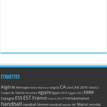
Étiquettes
CA
Algérie
CAN 2016
Allemagne
angola
CAN
Amine Bannour
CAN2022
EMM
egypte
Coupe de Tunisie
Egypte 2016
Danemark
Egypte 2021
EST
ESS
France
Espagne
hammamet
France 2017
FTHB
handball
Maroc
Handball féminin
mondial
Handball tunisie
IHF