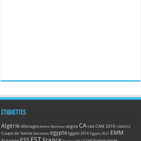
Étiquettes
CA
Algérie
CAN 2016
Allemagne
angola
CAN
Amine Bannour
CAN2022
EMM
egypte
Coupe de Tunisie
Egypte 2016
Danemark
Egypte 2021
EST
ESS
France
Espagne
hammamet
France 2017
FTHB