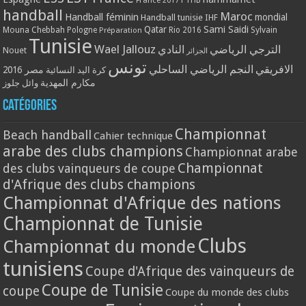
handball
Maroc
Handball féminin
mondial
Handball tunisie
IHF
Qatar
Sami Saidi
Mouna Chebbah
Pologne
Rio 2016
Sylvain
Préparation
Tunisie
Wael Jallouz
الترجي الرياضي
النادي
Nouet
الجزائر
تونس
الافريقي
النجم الرياضي الساحلي
مصر 2016
كرة اليد النسائية
مكارم المهدية
وائل جلوز
Catégories
Championnat
Beach handball
Cahier technique
arabe des clubs champions
Championnat arabe
Championnat
des clubs vainqueurs de coupe
d'Afrique des clubs champions
Championnat d'Afrique des nations
Championnat de Tunisie
Clubs
Championnat du monde
tunisiens
Coupe d'Afrique des vainqueurs de
Coupe de Tunisie
coupe
Coupe du monde des clubs