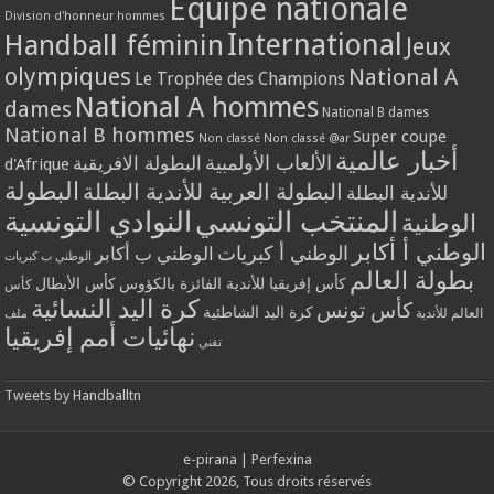
Equipe nationale
Division d'honneur hommes
International
Handball féminin
Jeux
olympiques
National A
Le Trophée des Champions
National A hommes
dames
National B dames
National B hommes
Super coupe
Non classé
Non classé @ar
أخبار عالمية
الألعاب الأولمبية
البطولة الافريقية
d'Afrique
البطولة
البطولة العربية للأندية البطلة
للأندية البطلة
المنتخب التونسي
النوادي التونسية
الوطنية
الوطني أ أكابر
الوطني أ كبريات
الوطني ب أكابر
الوطني ب كبريات
بطولة العالم
كأس إفريقيا للأندية الفائزة بالكؤوس
كأس الأبطال
كأس
كرة اليد النسائية
كأس تونس
كرة اليد الشاطئية
العالم للأندية
ملف
نهائيات أمم إفريقيا
تقني
Tweets by Handballtn
e-pirana
|
Perfexina
© Copyright 2026, Tous droits réservés