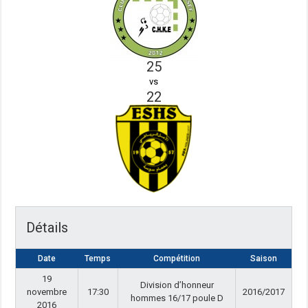
25
vs
22
Détails
Date
Temps
Compétition
Saison
19
Division d’honneur
novembre
17:30
2016/2017
hommes 16/17 poule D
2016