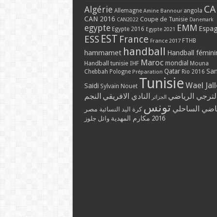
CA
Algérie
Allemagne
angola
Amine Bannour
CAN 2016
Coupe de Tunisie
CAN2022
Danemark
EMM
egypte
Espa
Egypte 2016
Egypte 2021
EST
ESS
France
France 2017
FTHB
handball
hammamet
Handball fémini
Maroc
mondial
Handball tunisie
IHF
Mouna
Qatar
Sa
Chebbah
Pologne
Rio 2016
Préparation
Tunisie
Wael Jal
Saidi
Sylvain Nouet
لترجي الرياضي
النادي الافريقي
النجم
الجزائر
تونس
ياضي الساحلي
مصر
كرة اليد النسائية
مكارم المهدية
2016
وائل جلوز