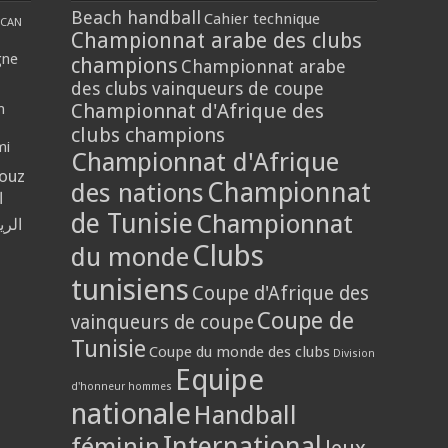
Beach handball
Cahier technique
CAN
Championnat arabe des clubs
gne
champions
Championnat arabe
des clubs vainqueurs de coupe
Championnat d'Afrique des
n
clubs champions
mi
Championnat d'Afrique
louz
Championnat
des nations
ا
de Tunisie
Championnat
الر
Clubs
du monde
tunisiens
Coupe d'Afrique des
Coupe de
vainqueurs de coupe
Tunisie
Coupe du monde des clubs
Division
Equipe
d'honneur hommes
nationale
Handball
International
féminin