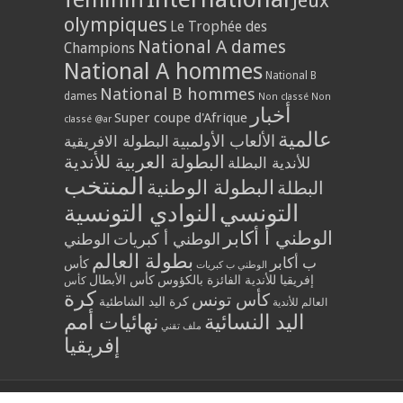
Jeux
olympiques
Le Trophée des
National A dames
Champions
National A hommes
National B
National B hommes
dames
Non classé
Non
أخبار
Super coupe d'Afrique
classé @ar
عالمية
الألعاب الأولمبية
البطولة الافريقية
البطولة العربية للأندية
للأندية البطلة
المنتخب
البطولة الوطنية
البطلة
التونسي
النوادي التونسية
الوطني أ أكابر
الوطني أ كبريات
الوطني
بطولة العالم
ب أكابر
كأس
الوطني ب كبريات
إفريقيا للأندية الفائزة بالكؤوس
كأس الأبطال
كأس
كرة
كأس تونس
كرة اليد الشاطئية
العالم للأندية
اليد النسائية
نهائيات أمم
ملف تقني
إفريقيا