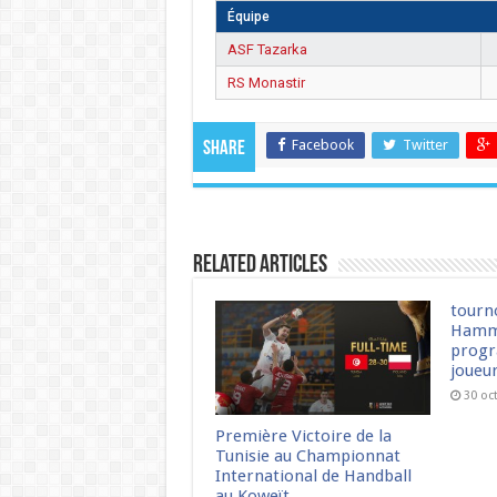
Équipe
ASF Tazarka
RS Monastir
Facebook
Twitter
Share
Related Articles
tourn
Hamm
progr
joueu
30 oc
Première Victoire de la
Tunisie au Championnat
International de Handball
au Koweït