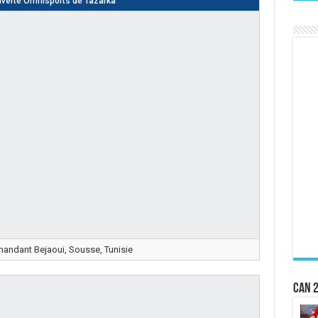
uverte Omnisports de Tazarka
ndant Bejaoui, Sousse, Tunisie
CAN 2