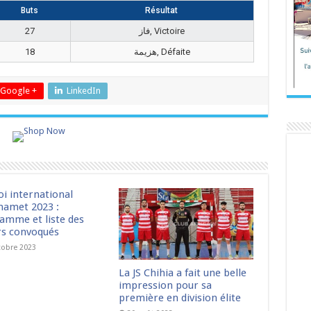
Buts
Résultat
27
فاز, Victoire
18
هزيمة, Défaite
Google +
LinkedIn
oi international
amet 2023 :
amme et liste des
rs convoqués
tobre 2023
La JS Chihia a fait une belle
impression pour sa
première en division élite