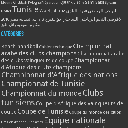
Qatar
Sami Saidi
Mouna Chebbah
Pologne
Rio 2016
Sylvain
Préparation
Tunisie
Wael Jallouz
الترجي الرياضي
النادي
Nouet
الجزائر
تونس
الافريقي
النجم الرياضي الساحلي
مصر 2016
كرة اليد النسائية
مكارم المهدية
وائل جلوز
Catégories
Championnat
Beach handball
Cahier technique
arabe des clubs champions
Championnat arabe
Championnat
des clubs vainqueurs de coupe
d'Afrique des clubs champions
Championnat d'Afrique des nations
Championnat de Tunisie
Clubs
Championnat du monde
tunisiens
Coupe d'Afrique des vainqueurs de
Coupe de Tunisie
coupe
Coupe du monde des clubs
Equipe nationale
Division d'honneur hommes