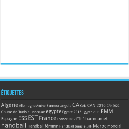
Étiquettes
CA
Algérie
CAN 2016
Allemagne
angola
CAN
Amine Bannour
CAN2022
EMM
egypte
Coupe de Tunisie
Egypte 2016
Danemark
Egypte 2021
EST
ESS
France
Espagne
hammamet
France 2017
FTHB
handball
Maroc
Handball féminin
mondial
Handball tunisie
IHF