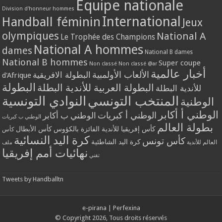
Equipe nationale
Division d'honneur hommes
International
Handball féminin
Jeux
olympiques
National A
Le Trophée des Champions
National A hommes
dames
National B dames
National B hommes
Super coupe
Non classé
Non classé @ar
أخبار عالمية
الألعاب الأولمبية
البطولة الافريقية
d'Afrique
البطولة
البطولة العربية للأندية البطلة
للأندية البطلة
المنتخب التونسي
النوادي التونسية
الوطنية
الوطني أ أكابر
الوطني أ كبريات
الوطني ب أكابر
الوطني ب كبريات
بطولة العالم
كأس إفريقيا للأندية الفائزة بالكؤوس
كأس الأبطال
كأس
كرة اليد النسائية
كأس تونس
كرة اليد الشاطئية
العالم للأندية
ملف
نهائيات أمم إفريقيا
تقني
Tweets by Handballtn
e-pirana
|
Perfexina
© Copyright 2026, Tous droits réservés