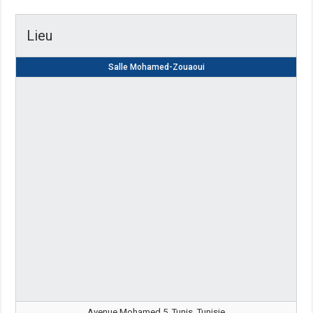
Lieu
Salle Mohamed-Zouaoui
Avenue Mohamed 5, Tunis, Tunisie