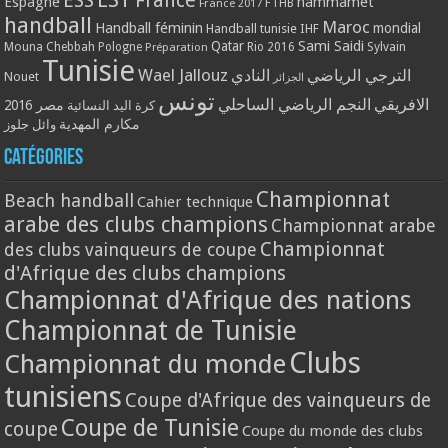
ESS
France
Espagne
hammamet
France 2017
FTHB
handball
Maroc
Handball féminin
mondial
Handball tunisie
IHF
Qatar
Sami Saidi
Mouna Chebbah
Pologne
Rio 2016
Sylvain
Préparation
Tunisie
Wael Jallouz
الترجي الرياضي
النادي
Nouet
الجزائر
تونس
الافريقي
النجم الرياضي الساحلي
مصر 2016
كرة اليد النسائية
مكارم المهدية
وائل جلوز
Catégories
Championnat
Beach handball
Cahier technique
arabe des clubs champions
Championnat arabe
Championnat
des clubs vainqueurs de coupe
d'Afrique des clubs champions
Championnat d'Afrique des nations
Championnat de Tunisie
Clubs
Championnat du monde
tunisiens
Coupe d'Afrique des vainqueurs de
Coupe de Tunisie
coupe
Coupe du monde des clubs