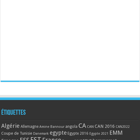
Étiquettes
CA
Algérie
CAN 2016
Allemagne
angola
CAN
Amine Bannour
CAN2022
EMM
egypte
Coupe de Tunisie
Egypte 2016
Danemark
Egypte 2021
EST