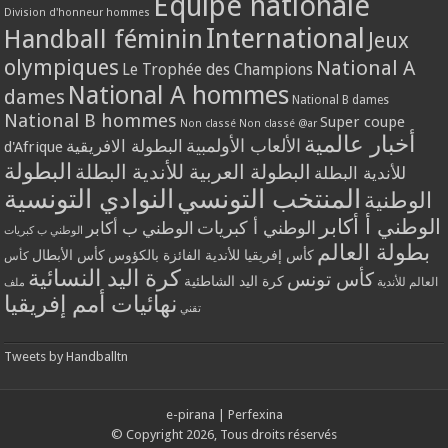
Equipe nationale
Division d'honneur hommes
International
Handball féminin
Jeux
olympiques
National A
Le Trophée des Champions
National A hommes
dames
National B dames
National B hommes
Super coupe
Non classé
Non classé @ar
أخبار عالمية
الألعاب الأولمبية
البطولة الافريقية
d'Afrique
البطولة
البطولة العربية للأندية البطلة
للأندية البطلة
المنتخب التونسي
النوادي التونسية
الوطنية
الوطني أ أكابر
الوطني أ كبريات
الوطني ب أكابر
الوطني ب كبريات
بطولة العالم
كأس إفريقيا للأندية الفائزة بالكؤوس
كأس الأبطال
كأس
كرة اليد النسائية
كأس تونس
كرة اليد الشاطئية
العالم للأندية
ملف
نهائيات أمم إفريقيا
تقني
Tweets by Handballtn
e-pirana
|
Perfexina
© Copyright 2026, Tous droits réservés