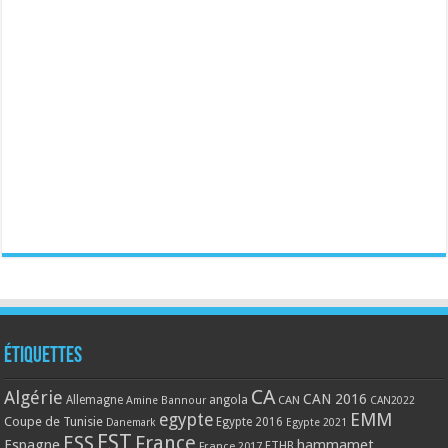
Étiquettes
CA
Algérie
CAN 2016
Allemagne
angola
CAN
Amine Bannour
CAN2022
EMM
egypte
Coupe de Tunisie
Egypte 2016
Danemark
Egypte 2021
EST
ESS
France
Espagne
hammamet
France 2017
FTHB