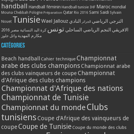
handball
Maroc
Handball féminin
mondial
Handball tunisie
IHF
Qatar
Sami Saidi
Mouna Chebbah
Pologne
Rio 2016
Sylvain
Préparation
Tunisie
Wael Jallouz
الترجي الرياضي
النادي
Nouet
الجزائر
تونس
الافريقي
النجم الرياضي الساحلي
مصر 2016
كرة اليد النسائية
مكارم المهدية
وائل جلوز
Catégories
Championnat
Beach handball
Cahier technique
arabe des clubs champions
Championnat arabe
Championnat
des clubs vainqueurs de coupe
d'Afrique des clubs champions
Championnat d'Afrique des nations
Championnat de Tunisie
Clubs
Championnat du monde
tunisiens
Coupe d'Afrique des vainqueurs de
Coupe de Tunisie
coupe
Coupe du monde des clubs