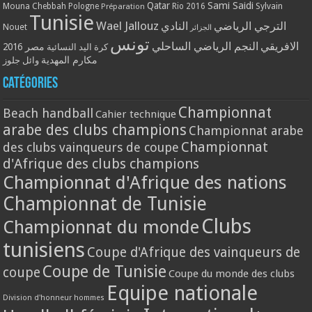
Qatar
Sami Saidi
Mouna Chebbah
Pologne
Rio 2016
Sylvain
Préparation
Tunisie
Wael Jallouz
الترجي الرياضي
النادي
Nouet
الجزائر
تونس
الافريقي
النجم الرياضي الساحلي
مصر 2016
كرة اليد النسائية
مكارم المهدية
وائل جلوز
Catégories
Championnat
Beach handball
Cahier technique
arabe des clubs champions
Championnat arabe
Championnat
des clubs vainqueurs de coupe
d'Afrique des clubs champions
Championnat d'Afrique des nations
Championnat de Tunisie
Clubs
Championnat du monde
tunisiens
Coupe d'Afrique des vainqueurs de
Coupe de Tunisie
coupe
Coupe du monde des clubs
Equipe nationale
Division d'honneur hommes