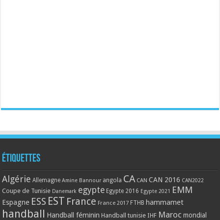
Étiquettes
CA
Algérie
CAN 2016
Allemagne
angola
CAN
Amine Bannour
CAN2022
EMM
egypte
Coupe de Tunisie
Egypte 2016
Danemark
Egypte 2021
EST
ESS
France
Espagne
hammamet
France 2017
FTHB
handball
Maroc
Handball féminin
mondial
Handball tunisie
IHF