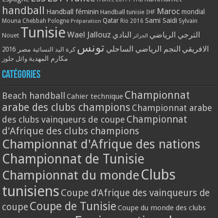
handball
Maroc
Handball féminin
mondial
Handball tunisie
IHF
Qatar
Sami Saidi
Mouna Chebbah
Pologne
Rio 2016
Sylvain
Préparation
Tunisie
Wael Jallouz
الترجي الرياضي
النادي
Nouet
الجزائر
تونس
الافريقي
النجم الرياضي الساحلي
مصر 2016
كرة اليد النسائية
مكارم المهدية
وائل جلوز
Catégories
Championnat
Beach handball
Cahier technique
arabe des clubs champions
Championnat arabe
Championnat
des clubs vainqueurs de coupe
d'Afrique des clubs champions
Championnat d'Afrique des nations
Championnat de Tunisie
Clubs
Championnat du monde
tunisiens
Coupe d'Afrique des vainqueurs de
Coupe de Tunisie
coupe
Coupe du monde des clubs