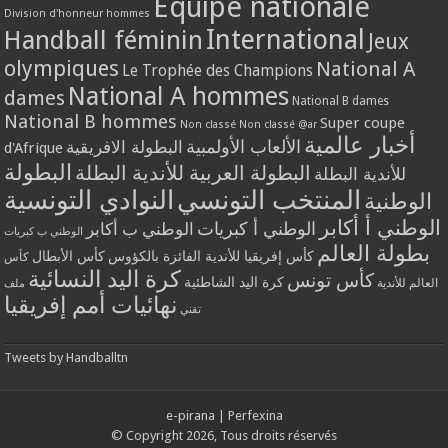
Equipe nationale
Division d'honneur hommes
International
Handball féminin
Jeux
olympiques
National A
Le Trophée des Champions
National A hommes
dames
National B dames
National B hommes
Super coupe
Non classé
Non classé @ar
أخبار عالمية
الألعاب الأولمبية
البطولة الافريقية
d'Afrique
البطولة
البطولة العربية للأندية البطلة
للأندية البطلة
المنتخب التونسي
النوادي التونسية
الوطنية
الوطني أ أكابر
الوطني أ كبريات
الوطني ب أكابر
الوطني ب كبريات
بطولة العالم
كأس إفريقيا للأندية الفائزة بالكؤوس
كأس الأبطال
كأس
كرة اليد النسائية
كأس تونس
كرة اليد الشاطئية
العالم للأندية
ملف
نهائيات أمم إفريقيا
تقني
Tweets by Handballtn
e-pirana
|
Perfexina
© Copyright 2026, Tous droits réservés