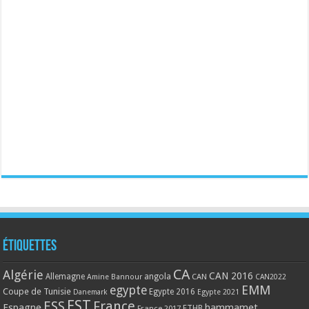
Étiquettes
CA
Algérie
CAN 2016
Allemagne
angola
CAN
Amine Bannour
CAN2022
EMM
egypte
Coupe de Tunisie
Egypte 2016
Danemark
Egypte 2021
EST
ESS
France
Espagne
hammamet
France 2017
FTHB