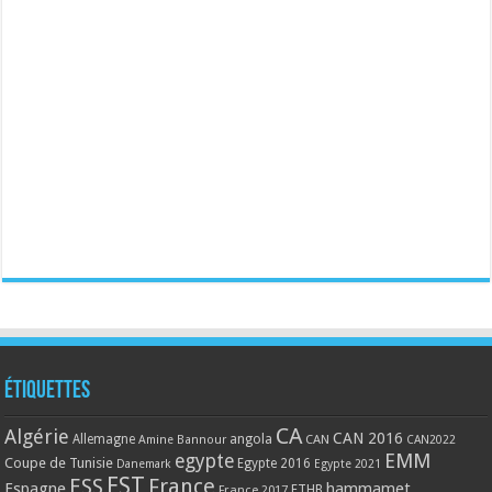
Étiquettes
CA
Algérie
CAN 2016
Allemagne
angola
CAN
Amine Bannour
CAN2022
EMM
egypte
Coupe de Tunisie
Egypte 2016
Danemark
Egypte 2021
EST
ESS
France
Espagne
hammamet
France 2017
FTHB