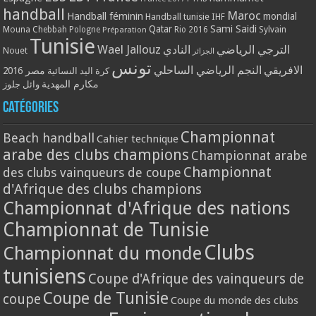
handball
Maroc
Handball féminin
mondial
Handball tunisie
IHF
Qatar
Sami Saidi
Mouna Chebbah
Pologne
Rio 2016
Sylvain
Préparation
Tunisie
Wael Jallouz
الترجي الرياضي
النادي
Nouet
الجزائر
تونس
الافريقي
النجم الرياضي الساحلي
مصر 2016
كرة اليد النسائية
مكارم المهدية
وائل جلوز
Catégories
Championnat
Beach handball
Cahier technique
arabe des clubs champions
Championnat arabe
Championnat
des clubs vainqueurs de coupe
d'Afrique des clubs champions
Championnat d'Afrique des nations
Championnat de Tunisie
Clubs
Championnat du monde
tunisiens
Coupe d'Afrique des vainqueurs de
Coupe de Tunisie
coupe
Coupe du monde des clubs