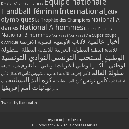
Equipe nationale
Division d'honneur hommes
International
Handball féminin
Jeux
olympiques
National A
Le Trophée des Champions
National A hommes
dames
National B dames
National B hommes
Super coupe
Non classé
Non classé @ar
أخبار عالمية
الألعاب الأولمبية
البطولة الافريقية
d'Afrique
البطولة
البطولة العربية للأندية البطلة
للأندية البطلة
المنتخب التونسي
النوادي التونسية
الوطنية
الوطني أ أكابر
الوطني أ كبريات
الوطني ب أكابر
الوطني ب كبريات
بطولة العالم
كأس إفريقيا للأندية الفائزة بالكؤوس
كأس الأبطال
كأس
كرة اليد النسائية
كأس تونس
كرة اليد الشاطئية
العالم للأندية
ملف
نهائيات أمم إفريقيا
تقني
Tweets by Handballtn
e-pirana
|
Perfexina
© Copyright 2026, Tous droits réservés