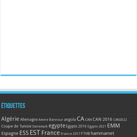
Étiquettes
CA
Algérie
CAN 2016
Allemagne
angola
CAN
Amine Bannour
CAN2022
EMM
egypte
Coupe de Tunisie
Egypte 2016
Danemark
Egypte 2021
EST
ESS
France
Espagne
hammamet
France 2017
FTHB