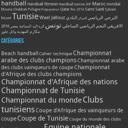
handball
Maroc
Handball féminin
mondial
Handball tunisie
IHF
Qatar
Sami Saidi
Mouna Chebbah
Pologne
Rio 2016
Sylvain
Préparation
Tunisie
Wael Jallouz
الترجي الرياضي
النادي
Nouet
الجزائر
تونس
الافريقي
النجم الرياضي الساحلي
مصر 2016
كرة اليد النسائية
مكارم المهدية
وائل جلوز
Catégories
Championnat
Beach handball
Cahier technique
arabe des clubs champions
Championnat arabe
Championnat
des clubs vainqueurs de coupe
d'Afrique des clubs champions
Championnat d'Afrique des nations
Championnat de Tunisie
Clubs
Championnat du monde
tunisiens
Coupe d'Afrique des vainqueurs de
Coupe de Tunisie
coupe
Coupe du monde des clubs
Equipe nationale