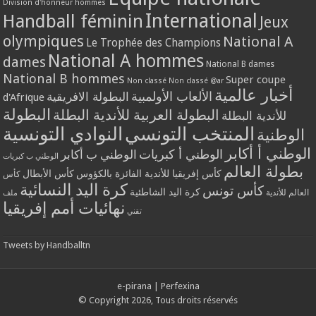
Division d'honneur hommes
International
Handball féminin
Jeux
olympiques
National A
Le Trophée des Champions
National A hommes
dames
National B dames
National B hommes
Super coupe
Non classé
Non classé @ar
أخبار عالمية
الألعاب الأولمبية
البطولة الافريقية
d'Afrique
البطولة
البطولة العربية للأندية البطلة
للأندية البطلة
المنتخب التونسي
النوادي التونسية
الوطنية
الوطني أ أكابر
الوطني أ كبريات
الوطني ب أكابر
الوطني ب كبريات
بطولة العالم
كأس إفريقيا للأندية الفائزة بالكؤوس
كأس الأبطال
كأس
كرة اليد النسائية
كأس تونس
كرة اليد الشاطئية
العالم للأندية
ملف
نهائيات أمم إفريقيا
تقني
Tweets by Handballtn
e-pirana
|
Perfexina
© Copyright 2026, Tous droits réservés