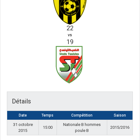
22
vs
19
Détails
Date
Temps
Compétition
Saison
31 octobre
Nationale B hommes
15:00
2015/2016
2015
poule B