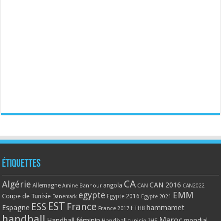
Étiquettes
CA
Algérie
CAN 2016
Allemagne
angola
CAN
Amine Bannour
CAN2022
EMM
egypte
Coupe de Tunisie
Egypte 2016
Danemark
Egypte 2021
EST
ESS
France
Espagne
hammamet
France 2017
FTHB
handball
Maroc
Handball féminin
mondial
Handball tunisie
IHF