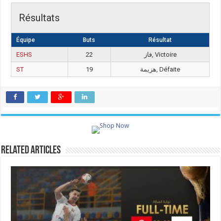
Résultats
Équipe
Buts
Résultat
ESHS
22
فاز, Victoire
ST
19
هزيمة, Défaite
Related Articles