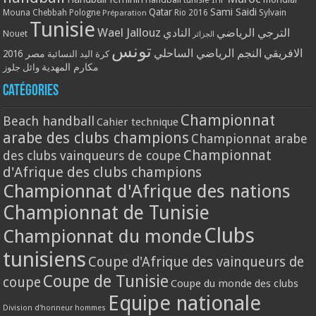
Qatar
Sami Saidi
Mouna Chebbah
Pologne
Rio 2016
Sylvain
Préparation
Tunisie
Wael Jallouz
الترجي الرياضي
النادي
Nouet
الجزائر
تونس
الافريقي
النجم الرياضي الساحلي
مصر 2016
كرة اليد النسائية
مكارم المهدية
وائل جلوز
Catégories
Championnat
Beach handball
Cahier technique
arabe des clubs champions
Championnat arabe
Championnat
des clubs vainqueurs de coupe
d'Afrique des clubs champions
Championnat d'Afrique des nations
Championnat de Tunisie
Clubs
Championnat du monde
tunisiens
Coupe d'Afrique des vainqueurs de
Coupe de Tunisie
coupe
Coupe du monde des clubs
Equipe nationale
Division d'honneur hommes