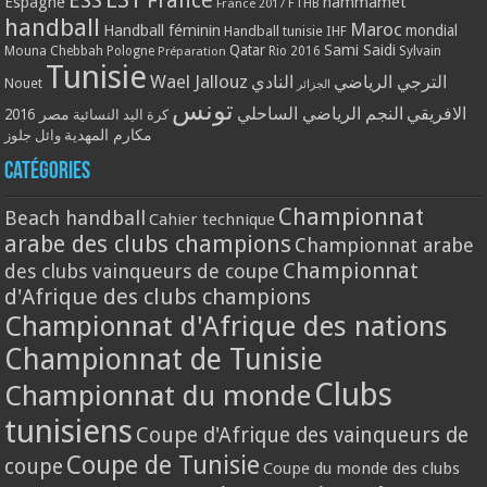
ESS
France
Espagne
hammamet
France 2017
FTHB
handball
Maroc
Handball féminin
mondial
Handball tunisie
IHF
Qatar
Sami Saidi
Mouna Chebbah
Pologne
Rio 2016
Sylvain
Préparation
Tunisie
Wael Jallouz
الترجي الرياضي
النادي
Nouet
الجزائر
تونس
الافريقي
النجم الرياضي الساحلي
مصر 2016
كرة اليد النسائية
مكارم المهدية
وائل جلوز
Catégories
Championnat
Beach handball
Cahier technique
arabe des clubs champions
Championnat arabe
Championnat
des clubs vainqueurs de coupe
d'Afrique des clubs champions
Championnat d'Afrique des nations
Championnat de Tunisie
Clubs
Championnat du monde
tunisiens
Coupe d'Afrique des vainqueurs de
Coupe de Tunisie
coupe
Coupe du monde des clubs