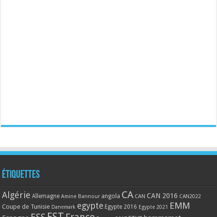
Étiquettes
CA
Algérie
CAN 2016
Allemagne
angola
CAN
Amine Bannour
CAN2022
EMM
egypte
Coupe de Tunisie
Egypte 2016
Danemark
Egypte 2021
EST