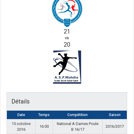
21
vs
20
Détails
Date
Temps
Compétition
Saison
15 octobre
National A Dames Poule
16:00
2016/2017
2016
B 16/17