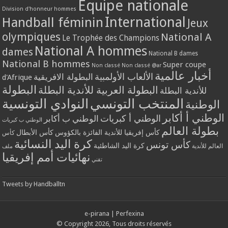
Equipe nationale
Division d'honneur hommes
International
Handball féminin
Jeux
olympiques
National A
Le Trophée des Champions
National A hommes
dames
National B dames
National B hommes
Super coupe
Non classé
Non classé @ar
أخبار عالمية
الألعاب الأولمبية
البطولة الافريقية
d'Afrique
البطولة
البطولة العربية للأندية البطلة
للأندية البطلة
المنتخب التونسي
النوادي التونسية
الوطنية
الوطني أ أكابر
الوطني أ كبريات
الوطني ب أكابر
الوطني ب كبريات
بطولة العالم
كأس إفريقيا للأندية الفائزة بالكؤوس
كأس الأبطال
كأس
كرة اليد النسائية
كأس تونس
كرة اليد الشاطئية
العالم للأندية
ملف
نهائيات أمم إفريقيا
تقني
Tweets by Handballtn
e-pirana
|
Perfexina
© Copyright 2026, Tous droits réservés