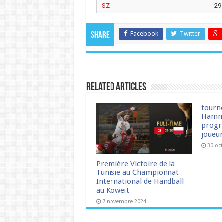
SZ
29
Facebook
Twitter
Share
Related Articles
tourn
Hamm
progr
joueu
30 oc
Première Victoire de la
Tunisie au Championnat
International de Handball
au Koweït
7 novembre 2024