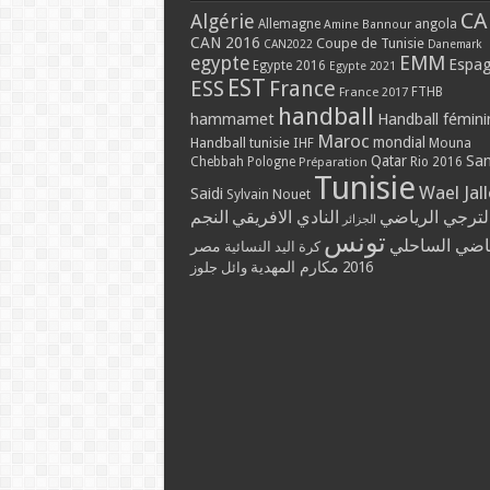
CA
Algérie
Allemagne
angola
Amine Bannour
CAN 2016
Coupe de Tunisie
CAN2022
Danemark
EMM
egypte
Espa
Egypte 2016
Egypte 2021
EST
ESS
France
France 2017
FTHB
handball
hammamet
Handball fémini
Maroc
mondial
Handball tunisie
IHF
Mouna
Qatar
Sa
Chebbah
Pologne
Rio 2016
Préparation
Tunisie
Wael Jal
Saidi
Sylvain Nouet
لترجي الرياضي
النادي الافريقي
النجم
الجزائر
تونس
ياضي الساحلي
مصر
كرة اليد النسائية
مكارم المهدية
2016
وائل جلوز