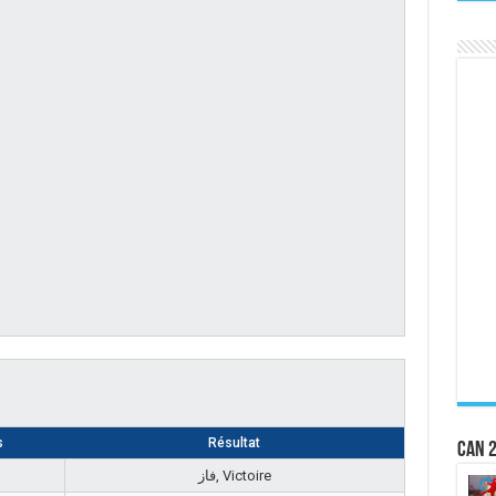
s
Résultat
CAN 2
فاز, Victoire