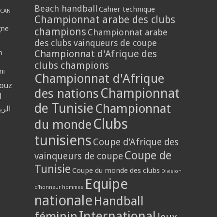
Beach handball
Cahier technique
CAN
Championnat arabe des clubs
gne
champions
Championnat arabe
des clubs vainqueurs de coupe
Championnat d'Afrique des
n
clubs champions
mi
Championnat d'Afrique
louz
Championnat
des nations
ا
de Tunisie
Championnat
الر
Clubs
du monde
tunisiens
Coupe d'Afrique des
Coupe de
vainqueurs de coupe
Tunisie
Coupe du monde des clubs
Division
Equipe
d'honneur hommes
nationale
Handball
International
féminin