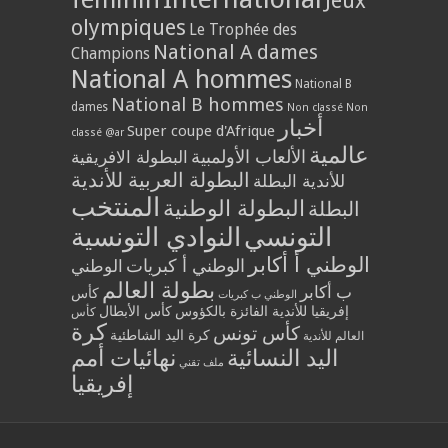
Jeux
olympiques
Le Trophée des
National A dames
Champions
National A hommes
National B
National B hommes
dames
Non classé
Non
أخبار
Super coupe d'Afrique
classé @ar
عالمية
الألعاب الأولمبية
البطولة الافريقية
البطولة العربية للأندية
للأندية البطلة
المنتخب
البطولة الوطنية
البطلة
التونسي
النوادي التونسية
الوطني أ أكابر
الوطني أ كبريات
الوطني
بطولة العالم
ب أكابر
كأس
الوطني ب كبريات
إفريقيا للأندية الفائزة بالكؤوس
كأس الأبطال
كأس
كرة
كأس تونس
كرة اليد الشاطئية
العالم للأندية
اليد النسائية
نهائيات أمم
ملف تقني
إفريقيا