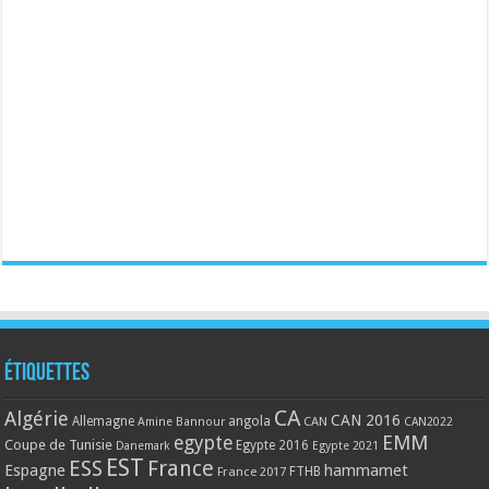
Étiquettes
CA
Algérie
CAN 2016
Allemagne
angola
CAN
Amine Bannour
CAN2022
EMM
egypte
Coupe de Tunisie
Egypte 2016
Danemark
Egypte 2021
EST
ESS
France
Espagne
hammamet
France 2017
FTHB