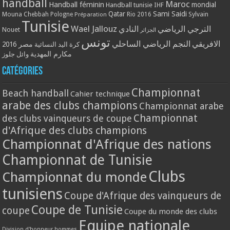
handball
Maroc
Handball féminin
mondial
Handball tunisie
IHF
Qatar
Sami Saidi
Mouna Chebbah
Pologne
Rio 2016
Sylvain
Préparation
Tunisie
Wael Jallouz
الترجي الرياضي
النادي
Nouet
الجزائر
تونس
الافريقي
النجم الرياضي الساحلي
مصر 2016
كرة اليد النسائية
مكارم المهدية
وائل جلوز
Catégories
Championnat
Beach handball
Cahier technique
arabe des clubs champions
Championnat arabe
Championnat
des clubs vainqueurs de coupe
d'Afrique des clubs champions
Championnat d'Afrique des nations
Championnat de Tunisie
Clubs
Championnat du monde
tunisiens
Coupe d'Afrique des vainqueurs de
Coupe de Tunisie
coupe
Coupe du monde des clubs
Equipe nationale
Division d'honneur hommes