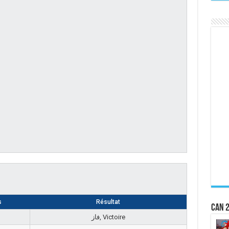
s
Résultat
CAN 2
فاز, Victoire