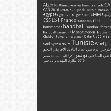
CA
Algérie
Allemagne
angola
Amine Bannour
CAN 2016
Coupe de Tunisie
CAN2022
Danemark
EMM
egypte
Espa
Egypte 2016
Egypte 2021
EST
ESS
France
France 2017
FTHB
handball
hammamet
Handball fémini
Maroc
mondial
Handball tunisie
IHF
Mouna
Qatar
Sa
Chebbah
Pologne
Rio 2016
Préparation
Tunisie
Wael Jal
Saidi
Sylvain Nouet
لترجي الرياضي
النادي الافريقي
النجم
الجزائر
تونس
ياضي الساحلي
مصر
كرة اليد النسائية
مكارم المهدية
2016
وائل جلوز