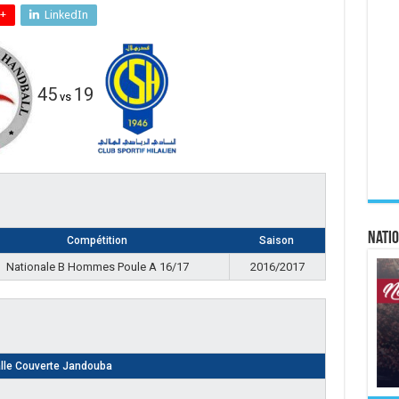
+
LinkedIn
45
19
vs
Natio
Compétition
Saison
Nationale B Hommes Poule A 16/17
2016/2017
lle Couverte Jandouba