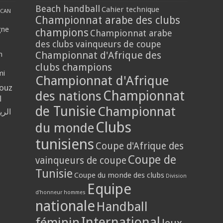
Beach handball
Cahier technique
CAN
Championnat arabe des clubs
gne
champions
Championnat arabe
des clubs vainqueurs de coupe
Championnat d'Afrique des
n
clubs champions
mi
Championnat d'Afrique
louz
Championnat
des nations
ا
de Tunisie
Championnat
الر
Clubs
du monde
tunisiens
Coupe d'Afrique des
Coupe de
vainqueurs de coupe
Tunisie
Coupe du monde des clubs
Division
Equipe
d'honneur hommes
nationale
Handball
International
féminin