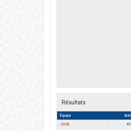
Résultats
Équipe
But
JSHB
45