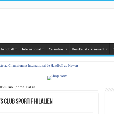
 handball
International
Calendrier
Résultat et classement
C
isie au Championnat International de Handball au Koweït
vs Club Sportif Hilalien
 Club Sportif Hilalien