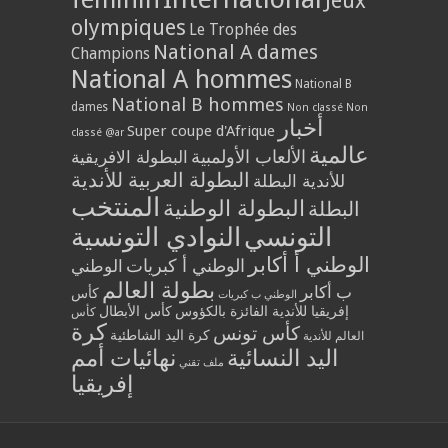
Jeux
olympiques
Le Trophée des
National A dames
Champions
National A hommes
National B
National B hommes
dames
Non classé
Non
أخبار
Super coupe d'Afrique
classé @ar
عالمية
الألعاب الأولمبية
البطولة الافريقية
البطولة العربية للأندية
للأندية البطلة
المنتخب
البطولة الوطنية
البطلة
التونسي
النوادي التونسية
الوطني أ أكابر
الوطني أ كبريات
الوطني
بطولة العالم
ب أكابر
كأس
الوطني ب كبريات
إفريقيا للأندية الفائزة بالكؤوس
كأس الأبطال
كأس
كرة
كأس تونس
كرة اليد الشاطئية
العالم للأندية
اليد النسائية
نهائيات أمم
ملف تقني
إفريقيا