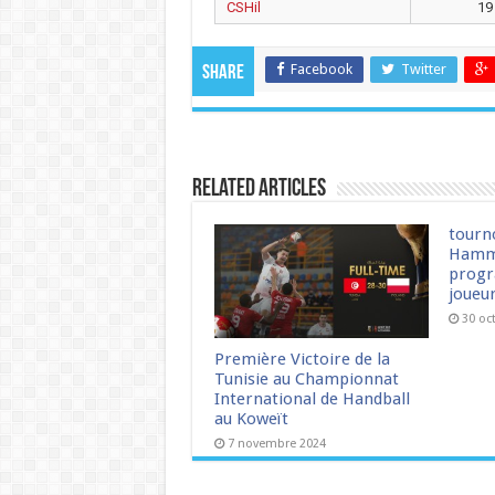
CSHil
19
Facebook
Twitter
Share
Related Articles
tourn
Hamm
progr
joueu
30 oc
Première Victoire de la
Tunisie au Championnat
International de Handball
au Koweït
7 novembre 2024