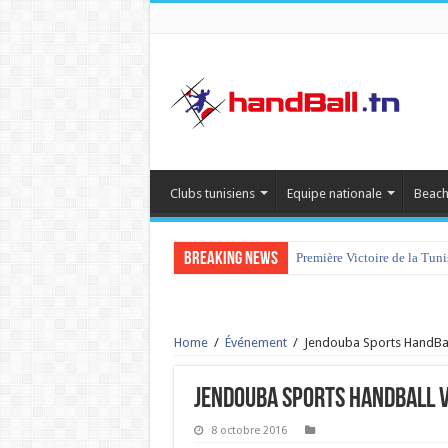
Clubs tunisiens
Equipe nationale
Beach
Breaking News
Première Victoire de la Tun
Home
/
Événement
/
Jendouba Sports HandBall 
Jendouba Sports HandBall vs
8 octobre 2016