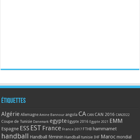
Étiquettes
CA
Algérie
CAN 2016
Allemagne
angola
CAN
Amine Bannour
CAN2022
EMM
egypte
Coupe de Tunisie
Egypte 2016
Danemark
Egypte 2021
EST
ESS
France
Espagne
hammamet
France 2017
FTHB
handball
Maroc
Handball féminin
mondial
Handball tunisie
IHF