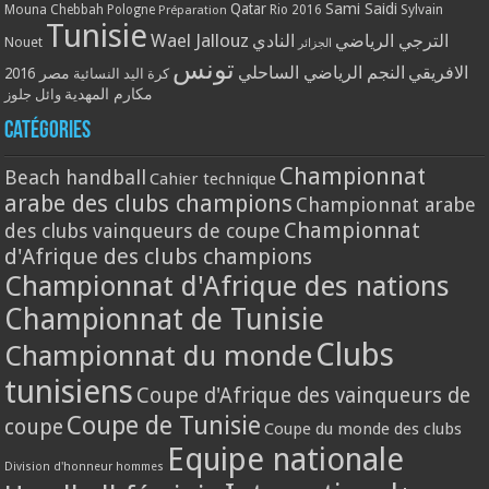
Qatar
Sami Saidi
Mouna Chebbah
Pologne
Rio 2016
Sylvain
Préparation
Tunisie
Wael Jallouz
الترجي الرياضي
النادي
Nouet
الجزائر
تونس
الافريقي
النجم الرياضي الساحلي
مصر 2016
كرة اليد النسائية
مكارم المهدية
وائل جلوز
Catégories
Championnat
Beach handball
Cahier technique
arabe des clubs champions
Championnat arabe
Championnat
des clubs vainqueurs de coupe
d'Afrique des clubs champions
Championnat d'Afrique des nations
Championnat de Tunisie
Clubs
Championnat du monde
tunisiens
Coupe d'Afrique des vainqueurs de
Coupe de Tunisie
coupe
Coupe du monde des clubs
Equipe nationale
Division d'honneur hommes