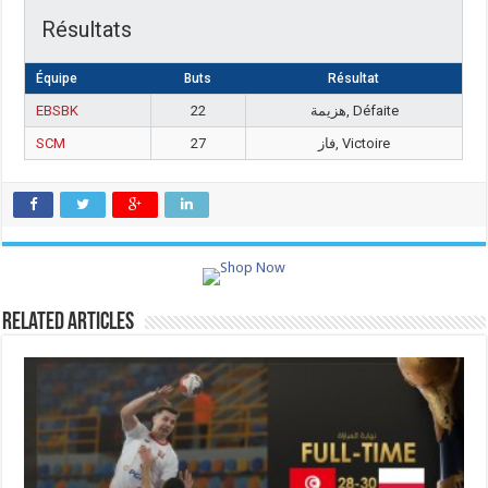
Résultats
Équipe
Buts
Résultat
EBSBK
22
هزيمة, Défaite
SCM
27
فاز, Victoire
Related Articles