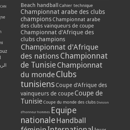
Beach handball
Cahier technique
CAN
Championnat arabe des clubs
gne
champions
Championnat arabe
des clubs vainqueurs de coupe
Championnat d'Afrique des
n
clubs champions
mi
Championnat d'Afrique
louz
Championnat
des nations
ا
de Tunisie
Championnat
الر
Clubs
du monde
tunisiens
Coupe d'Afrique des
Coupe de
vainqueurs de coupe
Tunisie
Coupe du monde des clubs
Division
Equipe
d'honneur hommes
nationale
Handball
International
féminin