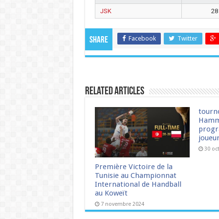
JSK
28
Facebook
Twitter
Share
Related Articles
tourn
Hamm
progr
joueu
30 oc
Première Victoire de la
Tunisie au Championnat
International de Handball
au Koweït
7 novembre 2024