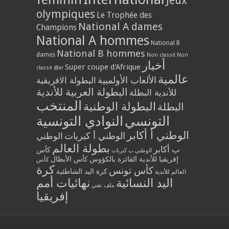
Jeux
olympiques
Le Trophée des
National A dames
Champions
National A hommes
National B
National B hommes
dames
Non classé
Non
أخبار
Super coupe d'Afrique
classé @ar
عالمية
الألعاب الأولمبية
البطولة الافريقية
البطولة العربية للأندية
للأندية البطلة
المنتخب
البطولة الوطنية
البطلة
التونسي
النوادي التونسية
الوطني أ أكابر
الوطني أ كبريات
الوطني
بطولة العالم
ب أكابر
كأس
الوطني ب كبريات
إفريقيا للأندية الفائزة بالكؤوس
كأس الأبطال
كأس
كرة
كأس تونس
كرة اليد الشاطئية
العالم للأندية
اليد النسائية
نهائيات أمم
ملف تقني
إفريقيا