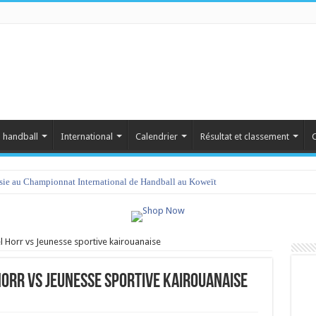
 handball
International
Calendrier
Résultat et classement
C
isie au Championnat International de Handball au Koweït
l Horr vs Jeunesse sportive kairouanaise
Horr vs Jeunesse sportive kairouanaise