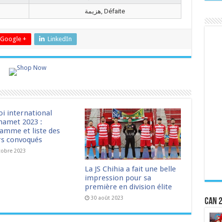
هزيمة, Défaite
Google +
LinkedIn
oi international
amet 2023 :
amme et liste des
rs convoqués
tobre 2023
La JS Chihia a fait une belle
impression pour sa
première en division élite
30 août 2023
CAN 2