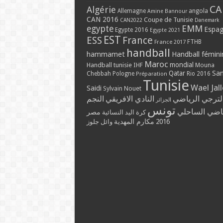
CA
Algérie
Allemagne
angola
Amine Bannour
CAN 2016
Coupe de Tunisie
CAN2022
Danemark
EMM
egypte
Espa
Egypte 2016
Egypte 2021
EST
ESS
France
France 2017
FTHB
handball
hammamet
Handball fémini
Maroc
mondial
Handball tunisie
IHF
Mouna
Qatar
Sa
Chebbah
Pologne
Rio 2016
Préparation
Tunisie
Wael Jal
Saidi
Sylvain Nouet
لترجي الرياضي
النادي الافريقي
النجم
الجزائر
تونس
ياضي الساحلي
مصر
كرة اليد النسائية
مكارم المهدية
2016
وائل جلوز