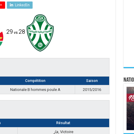
+
LinkedIn
29
28
vs
Natio
Compétition
Saison
Nationale B hommes poule A
2015/2016
s
Résultat
فاز, Victoire