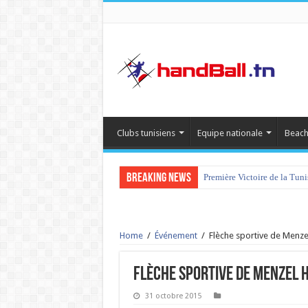
Clubs tunisiens
Equipe nationale
Beach
Breaking News
Première Victoire de la Tun
Home
/
Événement
/
Flèche sportive de Menze
Flèche sportive de Menzel 
31 octobre 2015