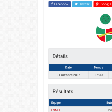
Facebook
Twitter
Google 
Détails
Date
Temps
31 octobre 2015
15:30
Résultats
Équipe
But
FSMH
29