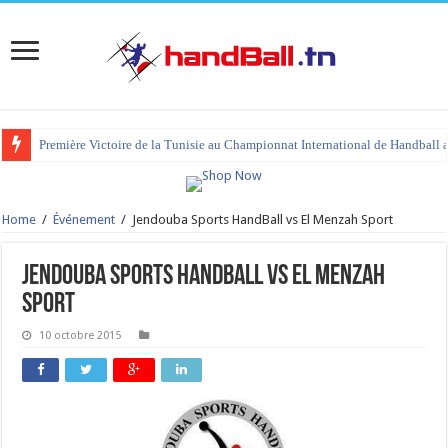
Première Victoire de la Tunisie au Championnat International de Handball 
Home
/
Événement
/
Jendouba Sports HandBall vs El Menzah Sport
Jendouba Sports HandBall vs El Menzah
Sport
10 octobre 2015