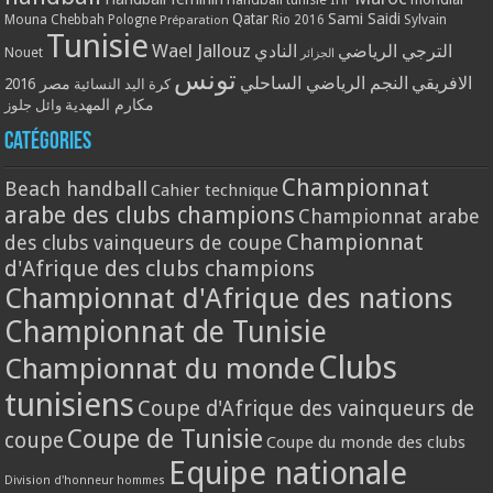
Qatar
Sami Saidi
Mouna Chebbah
Pologne
Rio 2016
Sylvain
Préparation
Tunisie
Wael Jallouz
الترجي الرياضي
النادي
Nouet
الجزائر
تونس
الافريقي
النجم الرياضي الساحلي
مصر 2016
كرة اليد النسائية
مكارم المهدية
وائل جلوز
Catégories
Championnat
Beach handball
Cahier technique
arabe des clubs champions
Championnat arabe
Championnat
des clubs vainqueurs de coupe
d'Afrique des clubs champions
Championnat d'Afrique des nations
Championnat de Tunisie
Clubs
Championnat du monde
tunisiens
Coupe d'Afrique des vainqueurs de
Coupe de Tunisie
coupe
Coupe du monde des clubs
Equipe nationale
Division d'honneur hommes