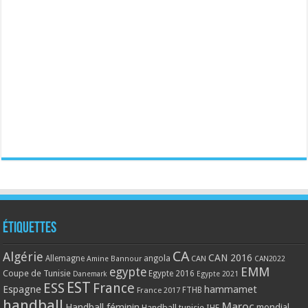
Étiquettes
CA
Algérie
CAN 2016
Allemagne
angola
CAN
Amine Bannour
CAN2022
EMM
egypte
Coupe de Tunisie
Egypte 2016
Danemark
Egypte 2021
EST
ESS
France
Espagne
hammamet
France 2017
FTHB
handball
Maroc
Handball féminin
mondial
Handball tunisie
IHF