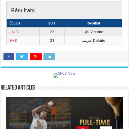
Résultats
Équipe
Buts
Résultat
JSHB
22
فاز, Victoire
EMS
21
هزيمة, Défaite
Related Articles