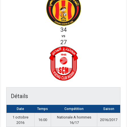
34
vs
27
Détails
Date
Temps
Compétition
Saison
1 octobre
Nationale A hommes
16:00
2016/2017
2016
16/17