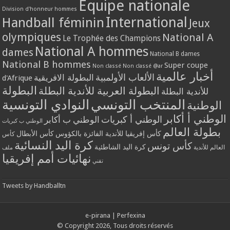
Equipe nationale
Division d'honneur hommes
International
Handball féminin
Jeux
olympiques
National A
Le Trophée des Champions
National A hommes
dames
National B dames
National B hommes
Super coupe
Non classé
Non classé @ar
أخبار عالمية
الألعاب الأولمبية
البطولة الافريقية
d'Afrique
البطولة
البطولة العربية للأندية البطلة
للأندية البطلة
المنتخب التونسي
النوادي التونسية
الوطنية
الوطني أ أكابر
الوطني أ كبريات
الوطني ب أكابر
الوطني ب كبريات
بطولة العالم
كأس إفريقيا للأندية الفائزة بالكؤوس
كأس الأبطال
كأس
كرة اليد النسائية
كأس تونس
كرة اليد الشاطئية
العالم للأندية
ملف
نهائيات أمم إفريقيا
تقني
Tweets by Handballtn
e-pirana
|
Perfexina
© Copyright 2026, Tous droits réservés