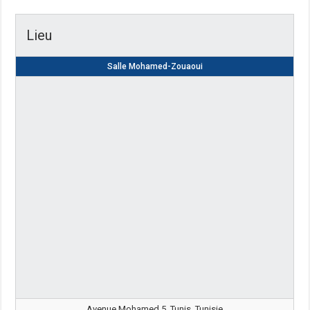
Lieu
Salle Mohamed-Zouaoui
Avenue Mohamed 5, Tunis, Tunisie