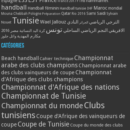
ESS
France
Espagne
hammamet
France 2017
FTHB
handball
Maroc
Handball féminin
mondial
Handball tunisie
IHF
Qatar
Sami Saidi
Mouna Chebbah
Pologne
Rio 2016
Sylvain
Préparation
Tunisie
Wael Jallouz
الترجي الرياضي
النادي
Nouet
الجزائر
تونس
الافريقي
النجم الرياضي الساحلي
مصر 2016
كرة اليد النسائية
مكارم المهدية
وائل جلوز
Catégories
Championnat
Beach handball
Cahier technique
arabe des clubs champions
Championnat arabe
Championnat
des clubs vainqueurs de coupe
d'Afrique des clubs champions
Championnat d'Afrique des nations
Championnat de Tunisie
Clubs
Championnat du monde
tunisiens
Coupe d'Afrique des vainqueurs de
Coupe de Tunisie
coupe
Coupe du monde des clubs