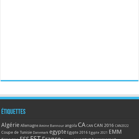
Étiquettes
CA
Algérie
CAN 2016
Allemagne
angola
CAN
Amine Bannour
CAN2022
EMM
egypte
Coupe de Tunisie
Egypte 2016
Danemark
Egypte 2021
EST