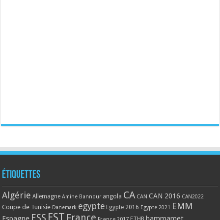
Étiquettes
CA
Algérie
CAN 2016
Allemagne
angola
CAN
Amine Bannour
CAN2022
EMM
egypte
Coupe de Tunisie
Egypte 2016
Danemark
Egypte 2021
EST
ESS
France
Espagne
hammamet
France 2017
FTHB