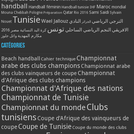
handball
Maroc
Handball féminin
mondial
Handball tunisie
IHF
Qatar
Sami Saidi
Mouna Chebbah
Pologne
Rio 2016
Sylvain
Préparation
Tunisie
Wael Jallouz
الترجي الرياضي
النادي
Nouet
الجزائر
تونس
الافريقي
النجم الرياضي الساحلي
مصر 2016
كرة اليد النسائية
مكارم المهدية
وائل جلوز
Catégories
Championnat
Beach handball
Cahier technique
arabe des clubs champions
Championnat arabe
Championnat
des clubs vainqueurs de coupe
d'Afrique des clubs champions
Championnat d'Afrique des nations
Championnat de Tunisie
Clubs
Championnat du monde
tunisiens
Coupe d'Afrique des vainqueurs de
Coupe de Tunisie
coupe
Coupe du monde des clubs