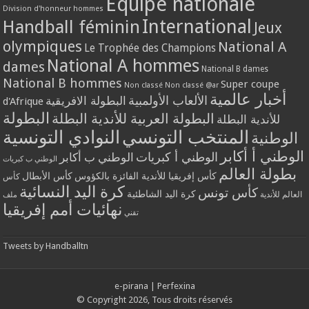
Equipe nationale
Division d'honneur hommes
International
Handball féminin
Jeux
olympiques
National A
Le Trophée des Champions
National A hommes
dames
National B dames
National B hommes
Super coupe
Non classé
Non classé @ar
أخبار عالمية
الألعاب الأولمبية
البطولة الافريقية
d'Afrique
البطولة
البطولة العربية للأندية البطلة
للأندية البطلة
المنتخب التونسي
النوادي التونسية
الوطنية
الوطني أ أكابر
الوطني أ كبريات
الوطني ب أكابر
الوطني ب كبريات
بطولة العالم
كأس إفريقيا للأندية الفائزة بالكؤوس
كأس الأبطال
كأس
كرة اليد النسائية
كأس تونس
كرة اليد الشاطئية
العالم للأندية
ملف
نهائيات أمم إفريقيا
تقني
Tweets by Handballtn
e-pirana
|
Perfexina
© Copyright 2026, Tous droits réservés