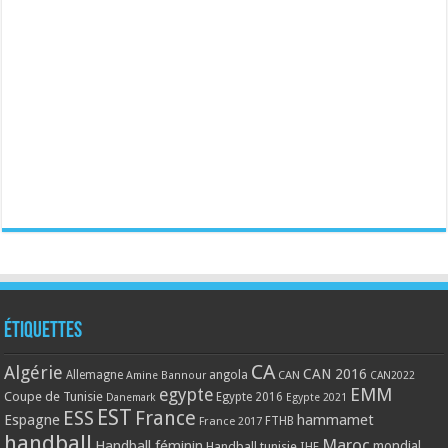
Étiquettes
CA
Algérie
CAN 2016
Allemagne
angola
CAN
Amine Bannour
CAN2022
EMM
egypte
Coupe de Tunisie
Egypte 2016
Danemark
Egypte 2021
EST
ESS
France
Espagne
hammamet
France 2017
FTHB
handball
Maroc
Handball féminin
mondial
Handball tunisie
IHF