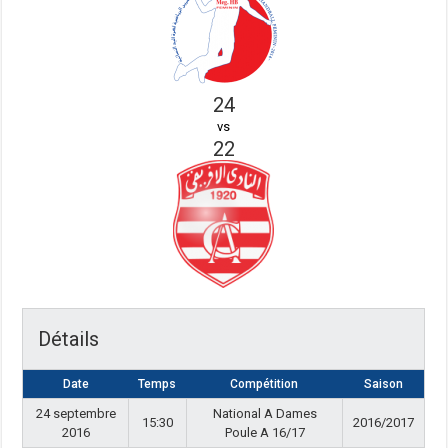
24
vs
22
Détails
Date
Temps
Compétition
Saison
24 septembre
National A Dames
15:30
2016/2017
2016
Poule A 16/17