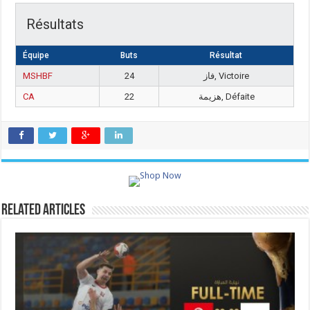
Résultats
Équipe
Buts
Résultat
MSHBF
24
فاز, Victoire
CA
22
هزيمة, Défaite
Related Articles