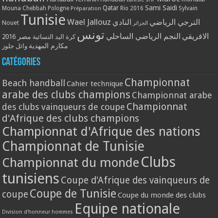
Qatar
Sami Saidi
Mouna Chebbah
Pologne
Rio 2016
Sylvain
Préparation
Tunisie
Wael Jallouz
الترجي الرياضي
النادي
Nouet
الجزائر
تونس
الافريقي
النجم الرياضي الساحلي
مصر 2016
كرة اليد النسائية
مكارم المهدية
وائل جلوز
Catégories
Championnat
Beach handball
Cahier technique
arabe des clubs champions
Championnat arabe
Championnat
des clubs vainqueurs de coupe
d'Afrique des clubs champions
Championnat d'Afrique des nations
Championnat de Tunisie
Clubs
Championnat du monde
tunisiens
Coupe d'Afrique des vainqueurs de
Coupe de Tunisie
coupe
Coupe du monde des clubs
Equipe nationale
Division d'honneur hommes