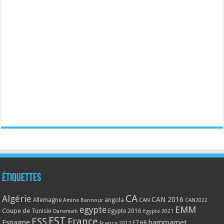
Étiquettes
CA
Algérie
CAN 2016
Allemagne
angola
CAN
Amine Bannour
CAN2022
EMM
egypte
Coupe de Tunisie
Egypte 2016
Danemark
Egypte 2021
EST
ESS
France
Espagne
hammamet
France 2017
FTHB