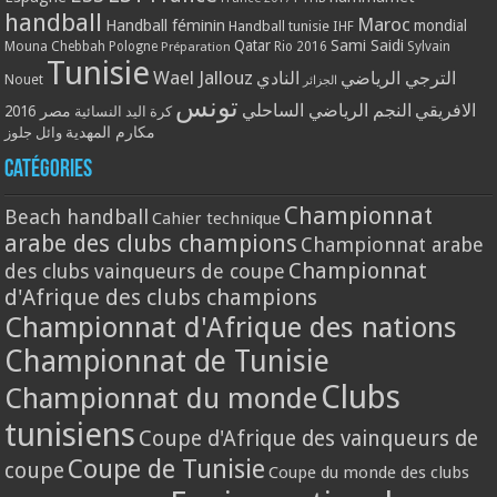
handball
Maroc
Handball féminin
mondial
Handball tunisie
IHF
Qatar
Sami Saidi
Mouna Chebbah
Pologne
Rio 2016
Sylvain
Préparation
Tunisie
Wael Jallouz
الترجي الرياضي
النادي
Nouet
الجزائر
تونس
الافريقي
النجم الرياضي الساحلي
مصر 2016
كرة اليد النسائية
مكارم المهدية
وائل جلوز
Catégories
Championnat
Beach handball
Cahier technique
arabe des clubs champions
Championnat arabe
Championnat
des clubs vainqueurs de coupe
d'Afrique des clubs champions
Championnat d'Afrique des nations
Championnat de Tunisie
Clubs
Championnat du monde
tunisiens
Coupe d'Afrique des vainqueurs de
Coupe de Tunisie
coupe
Coupe du monde des clubs