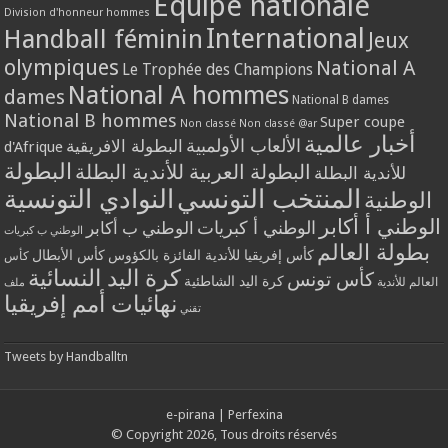
Equipe nationale
Division d'honneur hommes
International
Handball féminin
Jeux
olympiques
National A
Le Trophée des Champions
National A hommes
dames
National B dames
National B hommes
Super coupe
Non classé
Non classé @ar
أخبار عالمية
الألعاب الأولمبية
البطولة الافريقية
d'Afrique
البطولة
البطولة العربية للأندية البطلة
للأندية البطلة
المنتخب التونسي
النوادي التونسية
الوطنية
الوطني أ أكابر
الوطني أ كبريات
الوطني ب أكابر
الوطني ب كبريات
بطولة العالم
كأس إفريقيا للأندية الفائزة بالكؤوس
كأس الأبطال
كأس
كرة اليد النسائية
كأس تونس
كرة اليد الشاطئية
العالم للأندية
ملف
نهائيات أمم إفريقيا
تقني
Tweets by Handballtn
e-pirana
|
Perfexina
© Copyright 2026, Tous droits réservés