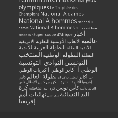
Jeux
olympiques
Le Trophée des
National A dames
Champions
National A hommes
National B
National B hommes
dames
Non classé
Non
أخبار
Super coupe d'Afrique
classé @ar
عالمية
الألعاب الأولمبية
البطولة الافريقية
البطولة العربية للأندية
للأندية البطلة
المنتخب
البطولة الوطنية
البطلة
التونسي
النوادي التونسية
الوطني أ أكابر
الوطني أ كبريات
الوطني
بطولة العالم
ب أكابر
كأس
الوطني ب كبريات
إفريقيا للأندية الفائزة بالكؤوس
كأس الأبطال
كأس
كرة
كأس تونس
كرة اليد الشاطئية
العالم للأندية
اليد النسائية
نهائيات أمم
ملف تقني
إفريقيا