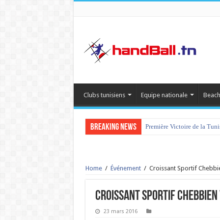
Clubs tunisiens
Equipe nationale
Beach
Breaking News
Première Victoire de la Tun
Home
/
Événement
/
Croissant Sportif Chebbi
Croissant Sportif Chebbien 
23 mars 2016