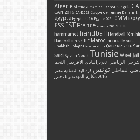
CA
Algérie
Allemagne
angola
Amine Bannour
CAN 2016
Coupe de Tunisie
CAN2022
Danemark
EMM
egypte
Espa
Egypte 2016
Egypte 2021
EST
ESS
France
France 2017
FTHB
handball
hammamet
Handball fémini
Maroc
mondial
Handball tunisie
IHF
Mouna
Qatar
Sa
Chebbah
Pologne
Rio 2016
Préparation
Tunisie
Wael Jal
Saidi
Sylvain Nouet
لترجي الرياضي
النادي الافريقي
النجم
الجزائر
تونس
ياضي الساحلي
مصر
كرة اليد النسائية
مكارم المهدية
2016
وائل جلوز