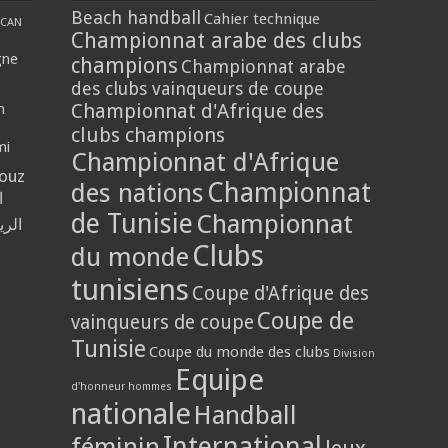
Beach handball
Cahier technique
CAN
Championnat arabe des clubs
gne
champions
Championnat arabe
des clubs vainqueurs de coupe
Championnat d'Afrique des
n
clubs champions
mi
Championnat d'Afrique
louz
Championnat
des nations
ا
de Tunisie
Championnat
الر
Clubs
du monde
tunisiens
Coupe d'Afrique des
Coupe de
vainqueurs de coupe
Tunisie
Coupe du monde des clubs
Division
Equipe
d'honneur hommes
nationale
Handball
International
féminin