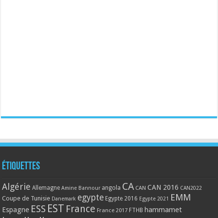
Étiquettes
CA
Algérie
CAN 2016
Allemagne
angola
CAN
Amine Bannour
CAN2022
EMM
egypte
Coupe de Tunisie
Egypte 2016
Danemark
Egypte 2021
EST
ESS
France
Espagne
hammamet
France 2017
FTHB