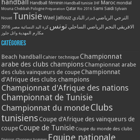
handball
Maroc
Handball féminin
mondial
Handball tunisie
IHF
Qatar
Sami Saidi
Mouna Chebbah
Pologne
Rio 2016
Sylvain
Préparation
Tunisie
Wael Jallouz
الترجي الرياضي
النادي
Nouet
الجزائر
تونس
الافريقي
النجم الرياضي الساحلي
مصر 2016
كرة اليد النسائية
مكارم المهدية
وائل جلوز
Catégories
Championnat
Beach handball
Cahier technique
arabe des clubs champions
Championnat arabe
Championnat
des clubs vainqueurs de coupe
d'Afrique des clubs champions
Championnat d'Afrique des nations
Championnat de Tunisie
Clubs
Championnat du monde
tunisiens
Coupe d'Afrique des vainqueurs de
Coupe de Tunisie
coupe
Coupe du monde des clubs
Equipe nationale
Division d'honneur hommes