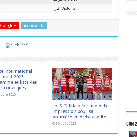
فاز, Victoire
Google +
LinkedIn
oi international
amet 2023 :
amme et liste des
rs convoqués
tobre 2023
La JS Chihia a fait une belle
impression pour sa
première en division élite
CAN 2
30 août 2023