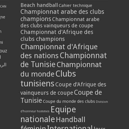
Beach handball
Cahier technique
CAN
Championnat arabe des clubs
gne
champions
Championnat arabe
des clubs vainqueurs de coupe
Championnat d'Afrique des
n
clubs champions
mi
Championnat d'Afrique
louz
Championnat
des nations
ا
de Tunisie
Championnat
الر
Clubs
du monde
tunisiens
Coupe d'Afrique des
Coupe de
vainqueurs de coupe
Tunisie
Coupe du monde des clubs
Division
Equipe
d'honneur hommes
nationale
Handball
International
féminin