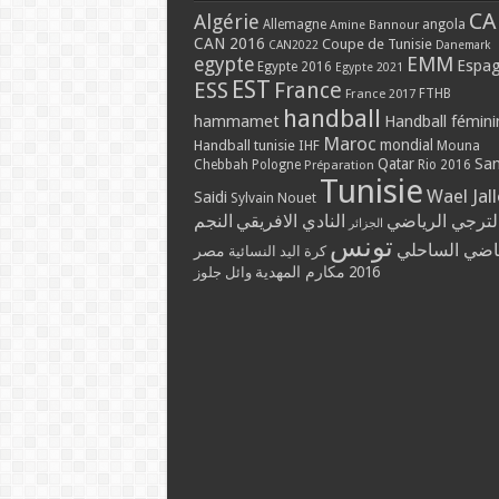
CA
Algérie
Allemagne
angola
Amine Bannour
CAN 2016
Coupe de Tunisie
CAN2022
Danemark
EMM
egypte
Espa
Egypte 2016
Egypte 2021
EST
ESS
France
France 2017
FTHB
handball
hammamet
Handball fémini
Maroc
mondial
Handball tunisie
IHF
Mouna
Qatar
Sa
Chebbah
Pologne
Rio 2016
Préparation
Tunisie
Wael Jal
Saidi
Sylvain Nouet
لترجي الرياضي
النادي الافريقي
النجم
الجزائر
تونس
ياضي الساحلي
مصر
كرة اليد النسائية
مكارم المهدية
2016
وائل جلوز