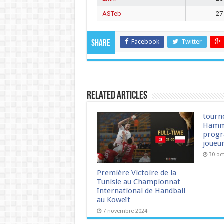
ASTeb
27
Facebook
Twitter
Share
Related Articles
tourn
Hamm
progr
joueu
30 oc
Première Victoire de la
Tunisie au Championnat
International de Handball
au Koweït
7 novembre 2024