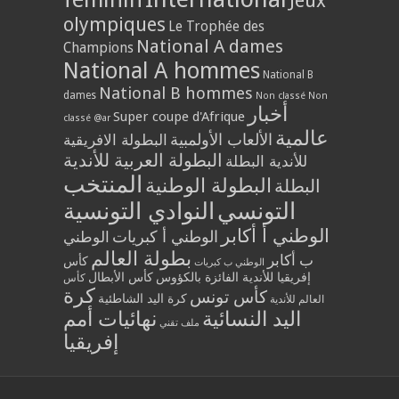
Jeux
olympiques
Le Trophée des
National A dames
Champions
National A hommes
National B
National B hommes
dames
Non classé
Non
أخبار
Super coupe d'Afrique
classé @ar
عالمية
الألعاب الأولمبية
البطولة الافريقية
البطولة العربية للأندية
للأندية البطلة
المنتخب
البطولة الوطنية
البطلة
التونسي
النوادي التونسية
الوطني أ أكابر
الوطني أ كبريات
الوطني
بطولة العالم
ب أكابر
كأس
الوطني ب كبريات
إفريقيا للأندية الفائزة بالكؤوس
كأس الأبطال
كأس
كرة
كأس تونس
كرة اليد الشاطئية
العالم للأندية
اليد النسائية
نهائيات أمم
ملف تقني
إفريقيا