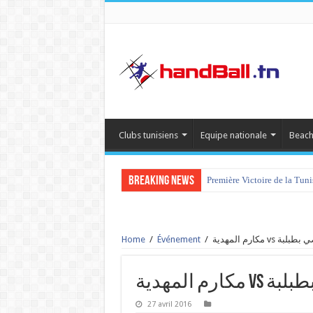
Clubs tunisiens
Equipe nationale
Beach
Breaking News
Première Victoire de la Tun
Home
/
Événement
/
مكارم المهدية vs
رم المهدية
27 avril 2016