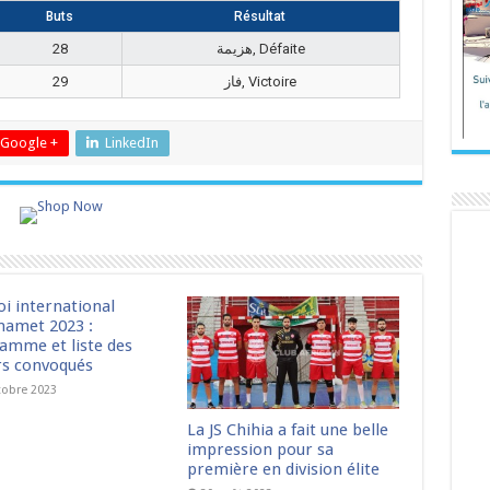
Buts
Résultat
28
هزيمة, Défaite
29
فاز, Victoire
Google +
LinkedIn
oi international
amet 2023 :
amme et liste des
rs convoqués
tobre 2023
La JS Chihia a fait une belle
impression pour sa
première en division élite