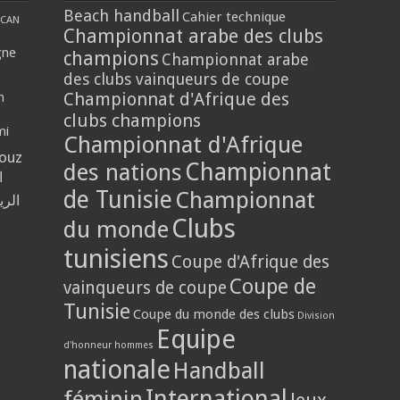
Beach handball
Cahier technique
CAN
Championnat arabe des clubs
gne
champions
Championnat arabe
des clubs vainqueurs de coupe
Championnat d'Afrique des
n
clubs champions
mi
Championnat d'Afrique
louz
Championnat
des nations
ي
de Tunisie
Championnat
حلي
Clubs
du monde
tunisiens
Coupe d'Afrique des
Coupe de
vainqueurs de coupe
Tunisie
Coupe du monde des clubs
Division
Equipe
d'honneur hommes
nationale
Handball
International
féminin