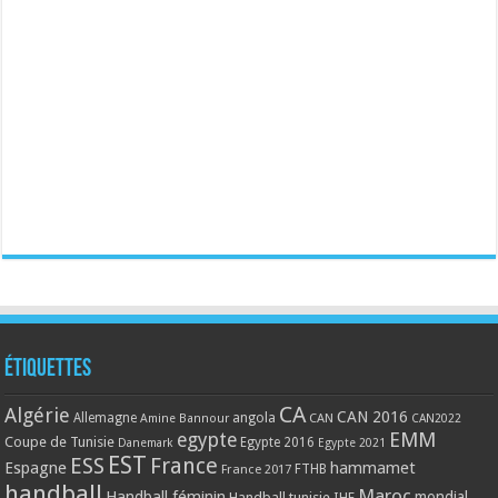
Étiquettes
CA
Algérie
CAN 2016
Allemagne
angola
CAN
Amine Bannour
CAN2022
EMM
egypte
Coupe de Tunisie
Egypte 2016
Danemark
Egypte 2021
EST
ESS
France
Espagne
hammamet
France 2017
FTHB
handball
Maroc
Handball féminin
mondial
Handball tunisie
IHF