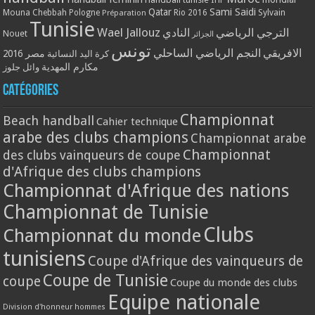
Qatar
Sami Saidi
Mouna Chebbah
Pologne
Rio 2016
Sylvain
Préparation
Tunisie
Wael Jallouz
الترجي الرياضي
النادي
Nouet
الجزائر
تونس
الافريقي
النجم الرياضي الساحلي
مصر 2016
كرة اليد النسائية
مكارم المهدية
وائل جلوز
Catégories
Championnat
Beach handball
Cahier technique
arabe des clubs champions
Championnat arabe
Championnat
des clubs vainqueurs de coupe
d'Afrique des clubs champions
Championnat d'Afrique des nations
Championnat de Tunisie
Clubs
Championnat du monde
tunisiens
Coupe d'Afrique des vainqueurs de
Coupe de Tunisie
coupe
Coupe du monde des clubs
Equipe nationale
Division d'honneur hommes