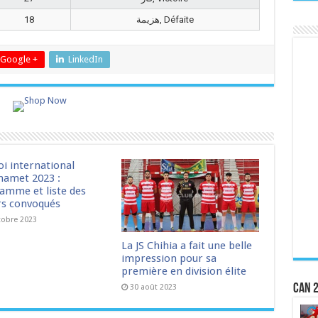
18
هزيمة, Défaite
Google +
LinkedIn
oi international
amet 2023 :
amme et liste des
rs convoqués
tobre 2023
La JS Chihia a fait une belle
impression pour sa
première en division élite
CAN 2
30 août 2023