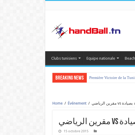
Clubs tunisiens
Equipe nationale
Beach
Breaking News
Première Victoire de la Tun
Home
/
Événement
/
قرين الرياضي
الرياضي
15 octobre 2015