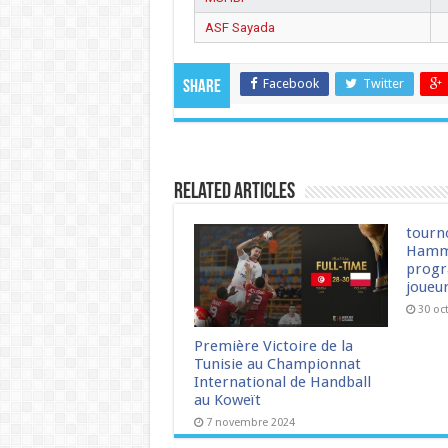
ASF Sayada
Facebook
Twitter
Share
Related Articles
tourn
Hamm
progr
joueu
30 oc
Première Victoire de la
Tunisie au Championnat
International de Handball
au Koweït
7 novembre 2024