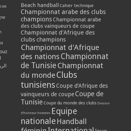
Beach handball
Cahier technique
CAN
Championnat arabe des clubs
gne
champions
Championnat arabe
des clubs vainqueurs de coupe
Championnat d'Afrique des
n
clubs champions
mi
Championnat d'Afrique
louz
Championnat
des nations
ا
de Tunisie
Championnat
الر
Clubs
du monde
tunisiens
Coupe d'Afrique des
Coupe de
vainqueurs de coupe
Tunisie
Coupe du monde des clubs
Division
Equipe
d'honneur hommes
nationale
Handball
International
féminin