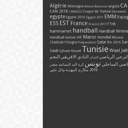
CA
Algérie
Allemagne
angola
Amine Bannour
CAN 2016
Coupe de Tunisie
CAN2022
Danemark
EMM
egypte
Espa
Egypte 2016
Egypte 2021
EST
ESS
France
France 2017
FTHB
handball
hammamet
Handball fémini
Maroc
mondial
Handball tunisie
IHF
Mouna
Qatar
Sa
Chebbah
Pologne
Rio 2016
Préparation
Tunisie
Wael Jal
Saidi
Sylvain Nouet
لترجي الرياضي
النادي الافريقي
النجم
الجزائر
تونس
ياضي الساحلي
مصر
كرة اليد النسائية
مكارم المهدية
2016
وائل جلوز