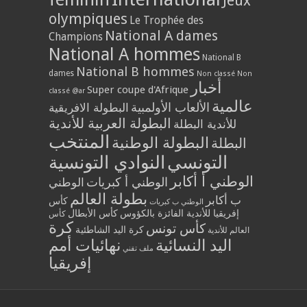
Jeux
olympiques
Le Trophée des
National A dames
Champions
National A hommes
National B
National B hommes
dames
Non classé
Non
أخبار
Super coupe d'Afrique
classé @ar
عالمية
الألعاب الأولمبية
البطولة الافريقية
البطولة العربية للأندية
للأندية البطلة
المنتخب
البطولة الوطنية
البطلة
التونسي
النوادي التونسية
الوطني أ أكابر
الوطني أ كبريات
الوطني
بطولة العالم
ب أكابر
كأس
الوطني ب كبريات
إفريقيا للأندية الفائزة بالكؤوس
كأس الأبطال
كأس
كرة
كأس تونس
كرة اليد الشاطئية
العالم للأندية
اليد النسائية
نهائيات أمم
ملف تقني
إفريقيا